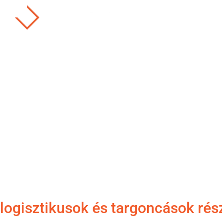
TERMÉKE
Targonca s
logisztikusok és targoncások rés