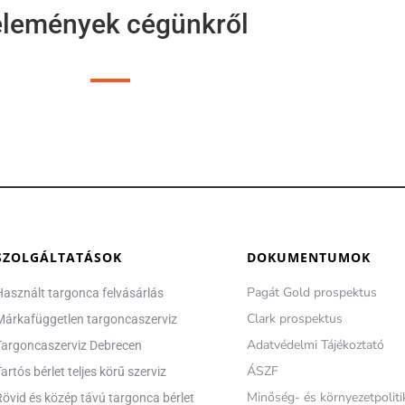
lemények cégünkről
SZOLGÁLTATÁSOK
DOKUMENTUMOK
Pagát Gold prospektus
Használt targonca felvásárlás
Clark prospektus
Márkafüggetlen targoncaszerviz
Adatvédelmi Tájékoztató
Targoncaszerviz Debrecen
ÁSZF
artós bérlet teljes körű szerviz
Minőség- és környezetpoliti
Rövid és közép távú targonca bérlet