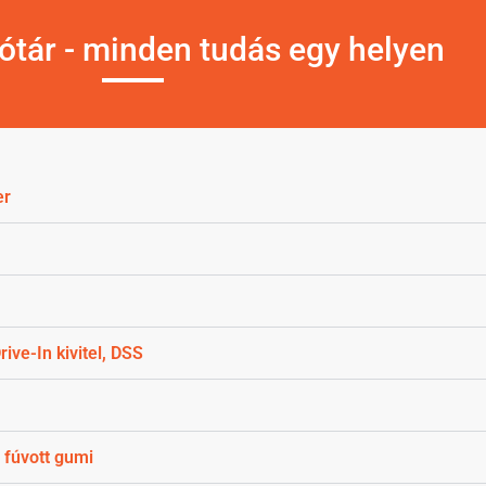
ótár - minden tudás egy helyen
er
ive-In kivitel, DSS
 fúvott gumi