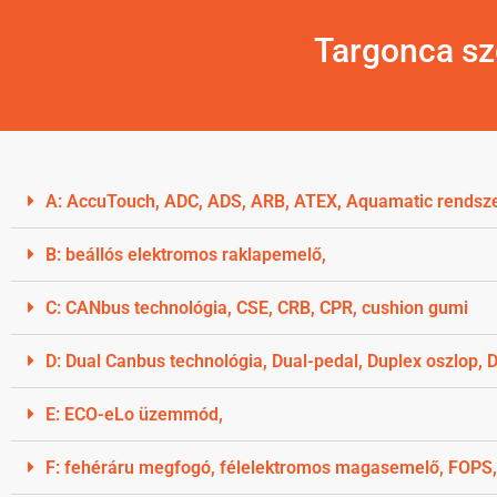
Targonca sz
A: AccuTouch, ADC, ADS, ARB, ATEX, Aquamatic rendsz
B: beállós elektromos raklapemelő,
C: CANbus technológia, CSE, CRB, CPR, cushion gumi
D: Dual Canbus technológia, Dual-pedal, Duplex oszlop, Dr
E: ECO-eLo üzemmód,
F: fehéráru megfogó, félelektromos magasemelő, FOPS,