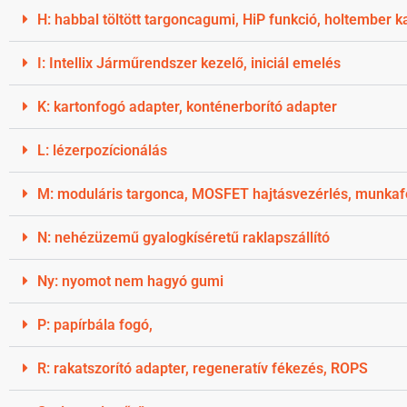
H: habbal töltött targoncagumi, HiP funkció, holtember k
I: Intellix Járműrendszer kezelő, iniciál emelés
K: kartonfogó adapter, konténerborító adapter
L: lézerpozícionálás
M: moduláris targonca, MOSFET hajtásvezérlés, munkaf
N: nehézüzemű gyalogkíséretű raklapszállító
Ny: nyomot nem hagyó gumi
P: papírbála fogó,
R: rakatszorító adapter, regeneratív fékezés, ROPS