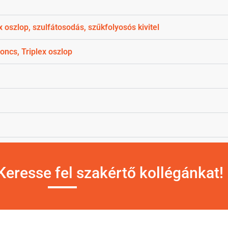
 oszlop, szulfátosodás, szűkfolyosós kivitel
oncs, Triplex oszlop
eresse fel szakértő kollégánkat!