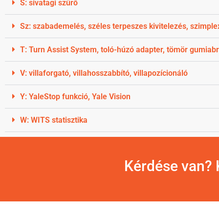
S: sivatagi szűrő
Sz: szabademelés, széles terpeszes kivitelezés, szimplex
T: Turn Assist System, toló-húzó adapter, tömör gumiabr
V: villaforgató, villahosszabbító, villapozícionáló
Y: YaleStop funkció, Yale Vision
W: WITS statisztika
Kérdése van? K