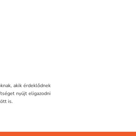
oknak, akik érdeklődnek
ítséget nyújt eligazodni
ött is.