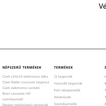
Vé
NÉPSZERŰ TERMÉKEK
TERMÉKEK
Clark LWio15 elektromos béka
Új targoncák
Clark Raider crossover targonca
Használt targoncák
Clark elektromos vontató
Kézi raklapemelők
Bravi Leonardo HD
Alkatrészek
T
személyemelő
Személyemelők
Raniero nehézüzemű targoncák