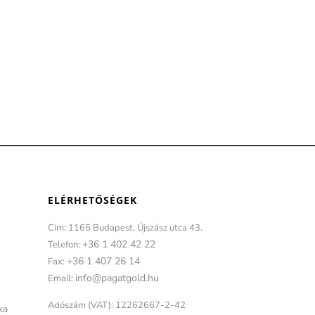
ELÉRHETŐSÉGEK
Cím: 1165 Budapest, Újszász utca 43.
+36 1 402 42 22
Telefon:
+36 1 407 26 14
Fax:
info@pagatgold.hu
Email:
Adószám (VAT): 12262667-2-42
ka