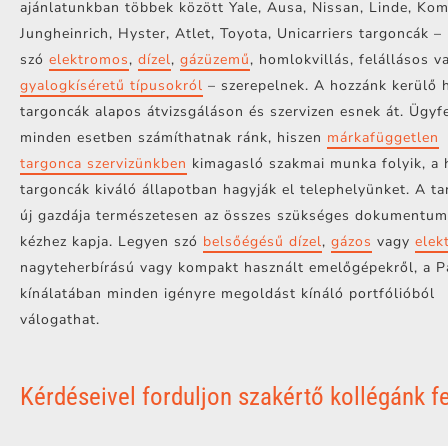
ajánlatunkban többek között Yale, Ausa, Nissan, Linde, Kom
Jungheinrich, Hyster, Atlet, Toyota, Unicarriers targoncák –
szó
elektromos
,
dízel
,
gázüzemű
, homlokvillás, felállásos v
gyalogkíséretű típusokról
– szerepelnek. A hozzánk kerülő 
targoncák alapos átvizsgáláson és szervizen esnek át. Ügyf
minden esetben számíthatnak ránk, hiszen
márkafüggetlen
targonca szervizünkben
kimagasló szakmai munka folyik, a 
targoncák kiváló állapotban hagyják el telephelyünket. A t
új gazdája természetesen az összes szükséges dokumentum
kézhez kapja. Legyen szó
belsőégésű dízel
,
gázos
vagy
elek
nagyteherbírású vagy kompakt használt emelőgépekről, a P
kínálatában minden igényre megoldást kínáló portfólióból
válogathat.
Kérdéseivel forduljon szakértő kollégánk fe