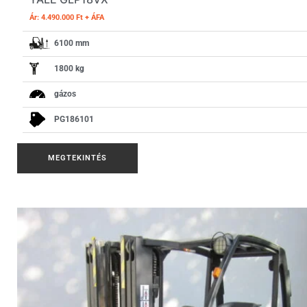
Ár: 4.490.000 Ft + ÁFA
6100 mm
1800 kg
gázos
PG186101
MEGTEKINTÉS