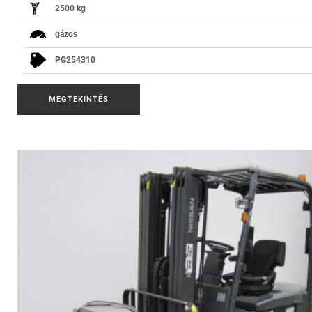
2500 kg
gázos
PG254310
MEGTEKINTÉS