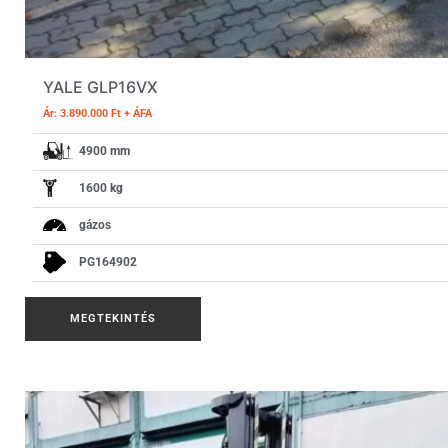
YALE GLP16VX
Ár: 3.890.000 Ft + ÁFA
4900 mm
1600 kg
gázos
PG164902
MEGTEKINTÉS