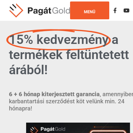
Használt targoncák
15% kedvezmény
a
termékek feltüntetett
árából!
6 + 6 hónap kiterjesztett garancia
, amennyibe
karbantartási szerződést köt velünk min. 24
hónapra!