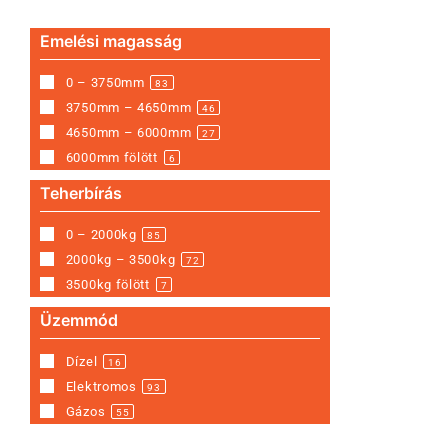
Emelési magasság
0 – 3750mm
83
3750mm – 4650mm
46
4650mm – 6000mm
27
6000mm fölött
6
Teherbírás
0 – 2000kg
85
2000kg – 3500kg
72
3500kg fölött
7
Üzemmód
Dízel
16
Elektromos
93
Gázos
55