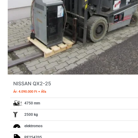
NISSAN QX2-25
Ár: 4.090.000 Ft + Áfa
4750 mm
2500 kg
elektromos
PE254705