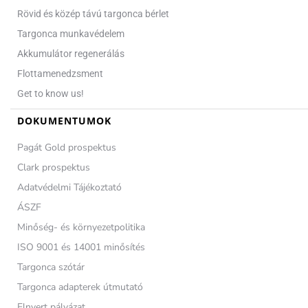
Rövid és közép távú targonca bérlet
Targonca munkavédelem
Akkumulátor regenerálás
Flottamenedzsment
Get to know us!
DOKUMENTUMOK
Pagát Gold prospektus
Clark prospektus
Adatvédelmi Tájékoztató
ÁSZF
Minőség- és környezetpolitika
ISO 9001 és 14001 minősítés
Targonca szótár
Targonca adapterek útmutató
Elnyert pályázat