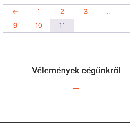
←
1
2
3
…
9
10
11
Vélemények cégünkről