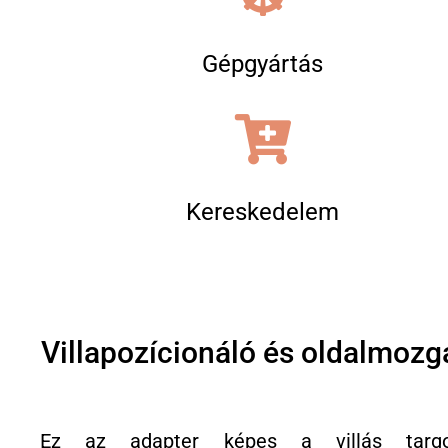
Gépgyártás
Kereskedelem
Villapozícionáló és oldalmozg
Ez az adapter képes a villás targ