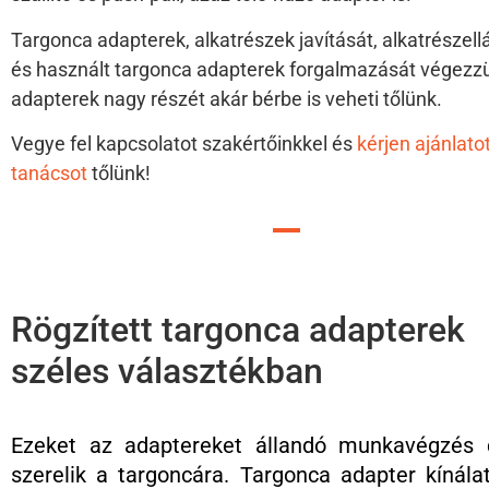
Targonca adapterek, alkatrészek javítását, alkatrészellá
és használt targonca adapterek forgalmazását végezzü
adapterek nagy részét akár bérbe is veheti tőlünk.
Vegye fel kapcsolatot szakértőinkkel és
kérjen ajánlato
tanácsot
tőlünk!
Rögzített targonca adapterek
széles választékban
Ezeket az adaptereket állandó munkavégzés c
szerelik a targoncára. Targonca adapter kínál