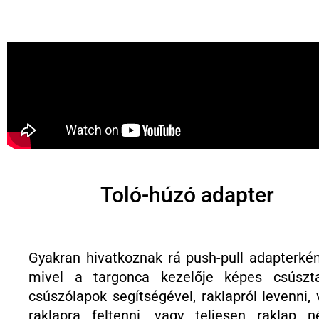
Toló-húzó adapter
Gyakran hivatkoznak rá push-pull adapterként
mivel a targonca kezelője képes csúszta
csúszólapok segítségével, raklapról levenni,
raklapra feltenni, vagy teljesen raklap né