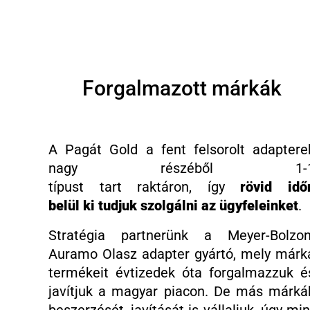
Forgalmazott márkák
A Pagát Gold a fent felsorolt adaptere
nagy részéből 1-
típust
tart
raktáron, így
rövid idő
belül ki tudjuk szolgálni az ügyfeleinket
.
Stratégia partnerünk a Meyer-Bolzon
Auramo Olasz adapter gyártó, mely márk
termékeit évtizedek óta forgalmazzuk é
javítjuk a magyar piacon.
De más márká
beszerzését, javítását is vállaljuk, úgy min