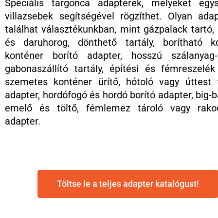
Speciális targonca adapterek, melyeket egys
villazsebek segítségével rögzíthet. Olyan ada
találhat választékunkban, mint gázpalack tartó,
és daruhorog, dönthető tartály, borítható ko
konténer borító adapter, hosszú szálanyag-sz
gabonaszállító tartály, építési és fémreszelék 
szemetes konténer ürítő, hótoló vagy úttest t
adapter, hordófogó és hordó borító adapter, big-
emelő és töltő, fémlemez tároló vagy rako
adapter.
Töltse le a teljes adapter katalógust!