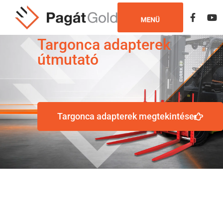
Targonca adapterek
útmutató
Targonca adapterek megtekintése
A legtöbbet használt targon