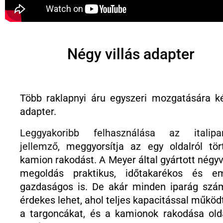
Négy villás adapter
Több raklapnyi áru egyszeri mozgatására k
adapter.
Leggyakoribb felhasználása az
italip
a
jellemző,
meggyorsítja az egy oldalról tör
kamion rakodást. A Meyer által gyártott négyv
megoldás praktikus, időtakarékos és em
gazdaságos is. De akár minden iparág szá
érdekes lehet, ahol teljes kapacitással működ
a targoncákat, és a kamionok rakodása olda