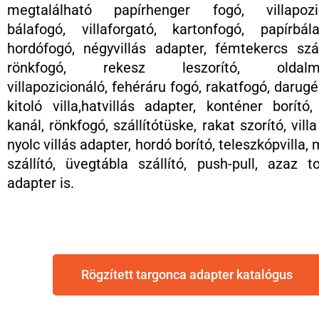
megtalálható papírhenger fogó, villapozic
bálafogó, villaforgató, kartonfogó, papírbál
hordófogó, négyvillás adapter, fémtekercs szál
rönkfogó, rekesz leszorító, oldalmo
villapozicionáló, fehéráru fogó, rakatfogó, darug
kitoló villa,hatvillás adapter, konténer borító
kanál, rönkfogó, szállítótüske, rakat szorító, villa
nyolc villás adapter, hordó borító, teleszkópvilla,
szállító, üvegtábla szállító, push-pull, azaz t
adapter is.
Rögzített targonca adapter katalógus