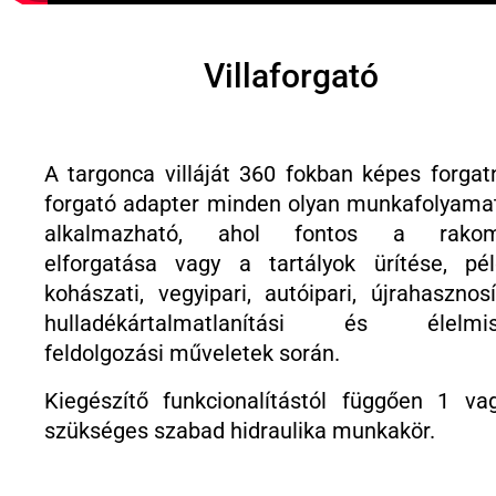
Villaforgató
A targonca villáját 360 fokban képes forgatn
forgató adapter minden olyan munkafolyama
alkalmazható, ahol fontos a rakom
elforgatása vagy a tartályok ürítése, pél
kohászati, vegyipari, autóipari, újrahasznosí
hulladékártalmatlanítási és élelmis
feldolgozási műveletek során.
Kiegészítő funkcionalítástól függően 1 va
szükséges szabad hidraulika munkakör.