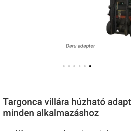
Daru adapter
Targonca villára húzható adap
minden alkalmazáshoz