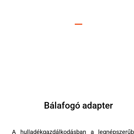
Targonca adapterek iparága
szerint
Bálafogó adapter
A hulladékgazdálkodásban a legnépszerű