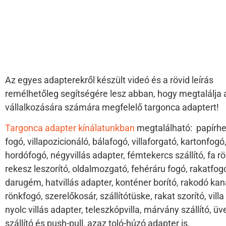
adapterek bemutatása
Az egyes adapterekről készült videó és a rövid leírás
remélhetőleg segítségére lesz abban, hogy megtalálja 
vállalkozására számára megfelelő targonca adaptert!
Targonca adapter kínálatunkban
megtalálható: papírh
fogó, villapozicionáló, bálafogó, villaforgató, kartonfogó
hordófogó, négyvillás adapter, fémtekercs szállító, fa r
rekesz leszorító, oldalmozgató, fehéráru fogó, rakatfog
darugém, hatvillás adapter, konténer borító, rakodó kan
rönkfogó, szerelőkosár, szállítótüske, rakat szorító, villa 
nyolc villás adapter, teleszkópvilla, márvány szállító, ü
szállító és push-pull, azaz toló-húzó adapter is.