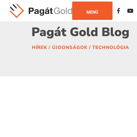
CLARK
TARGONCÁK:
LEGENDÁS
Pagát Gold Blog
SZÉRIÁK,
RÖVID
AMELYEK
ÉS
HÍREK / ÚJDONSÁGOK / TECHNOLÓGIA
MA
KÖZÉPTÁVÚ
IS
TARGONCABÉRLET:
BIZONYÍTANAK
EZT
A
8
KÉRDÉST
MINDENKÉPPEN
GONDOLJA
VÉGIG