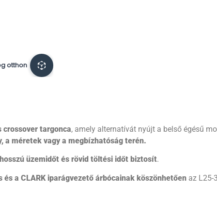
 crossover targonca
, amely alternatívát nyújt a belső égésű 
y, a méretek vagy a megbízhatóság terén.
hosszú üzemidőt és rövid töltési időt biztosít
.
dés és a CLARK iparágvezető árbócainak köszönhetően
az L25-