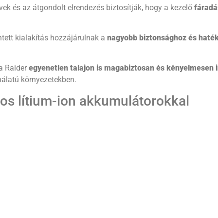
vek és az átgondolt elrendezés biztosítják, hogy a kezelő
fáradá
ntett kialakítás hozzájárulnak a
nagyobb biztonsághoz és hat
 a Raider
egyenetlen talajon is magabiztosan és kényelmesen i
nálatú környezetekben.
os lítium-ion akkumulátorokkal