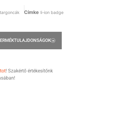
Címke
 targoncák
li-ion badge
TERMÉKTULAJDONSÁGOK
tot
! Szakértő értékesítőnk
tásában!