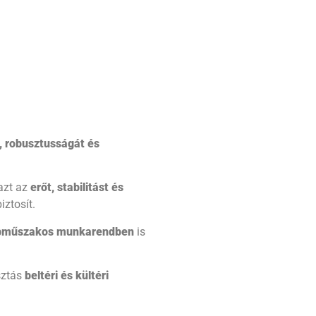
, robusztusságát és
nazt az
erőt, stabilitást és
ztosít.
bműszakos munkarendben
is
sztás
beltéri és kültéri