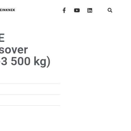
EINKNEK
E
sover
-3 500 kg)