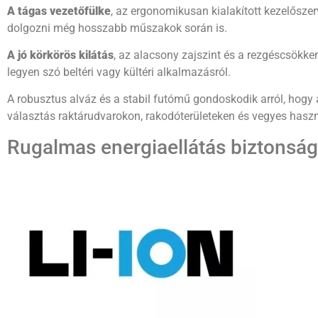
A tágas vezetőfülke
, az ergonomikusan kialakított kezelőszer
dolgozni még hosszabb műszakok során is.
A jó körkörös kilátás
, az alacsony zajszint és a rezgéscsökke
legyen szó beltéri vagy kültéri alkalmazásról.
A robusztus alváz és a stabil futómű gondoskodik arról, hogy
választás raktárudvarokon, rakodóterületeken és vegyes hasz
Rugalmas energiaellátás biztonság