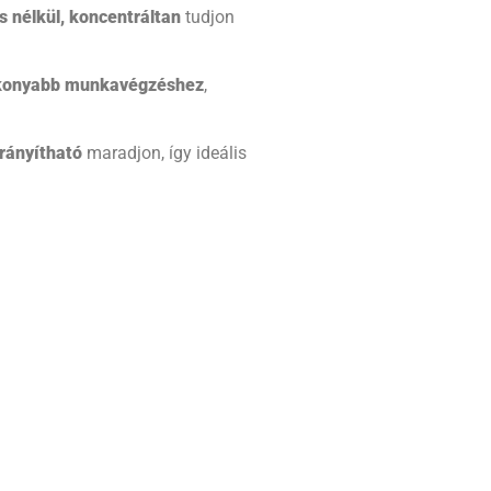
s nélkül, koncentráltan
tudjon
ékonyabb munkavégzéshez
,
rányítható
maradjon, így ideális