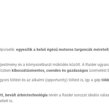
épviselik:
egyesítik a belső égésű motoros targoncák méreteit
teljesítmény és a környezetbarát működés között. A Raider ugya
iközben
kibocsátásmentes, csendes és gazdaságos
üzemelést bi
gyors töltést és az alkalmi (opportunity) töltést is, így a gép
töb
ett, bevált árbóctechnológia
révén a Raider sorozat ideális vála
lett is.