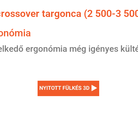
ossover targonca (2 500-3 500 
gonómia
lkedő ergonómia még igényes külté