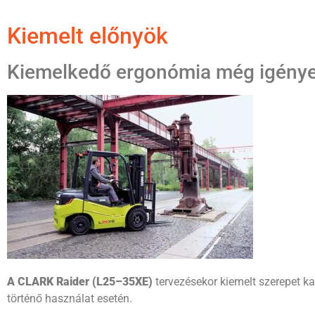
Kiemelt előnyök
Kiemelkedő ergonómia még igényes
A CLARK Raider (L25–35XE)
tervezésekor kiemelt szerepet k
történő használat esetén.