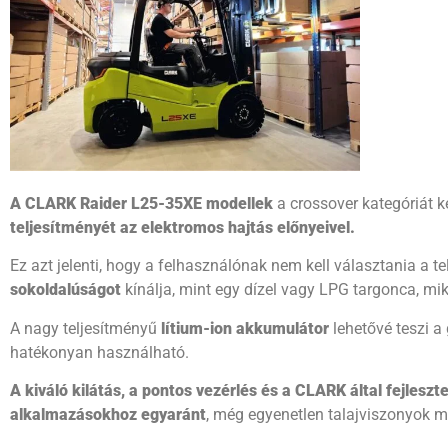
A CLARK Raider L25-35XE modellek
a crossover kategóriát k
teljesítményét az elektromos hajtás előnyeivel.
Ez azt jelenti, hogy a felhasználónak nem kell választania a 
sokoldalúságot
kínálja, mint egy dízel vagy LPG targonca, m
A nagy teljesítményű
lítium-ion akkumulátor
lehetővé teszi a 
hatékonyan használható.
A kiváló kilátás, a pontos vezérlés
és a CLARK által fejleszt
alkalmazásokhoz egyaránt
, még egyenetlen talajviszonyok mel