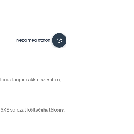
motoros targoncákkal szemben,
35XE sorozat
költséghatékony,