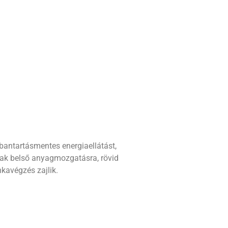
bantartásmentes energiaellátást,
isak belső anyagmozgatásra, rövid
kavégzés zajlik.