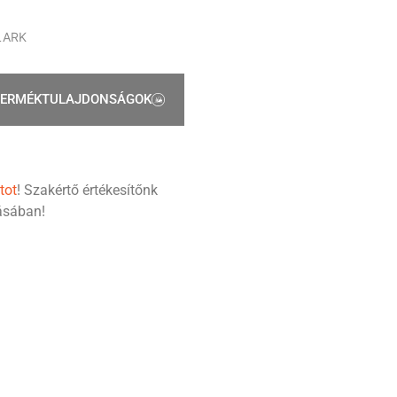
LARK
TERMÉKTULAJDONSÁGOK
tot
! Szakértő értékesítőnk
tásában!