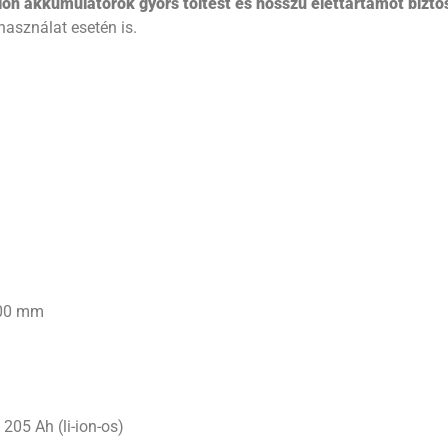
-ion akkumulátorok gyors töltést és hosszú élettartamot bizto
asználat esetén is.
500 mm
205 Ah (li-ion-os)