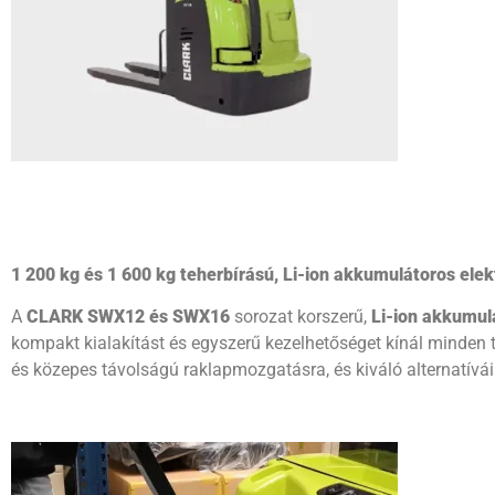
1 200 kg és 1 600 kg teherbírású, Li-ion akkumulátoros el
A
CLARK SWX12 és SWX16
sorozat korszerű,
Li-ion akkumul
kompakt kialakítást és egyszerű kezelhetőséget kínál minden t
és közepes távolságú raklapmozgatásra, és kiváló alternatívá