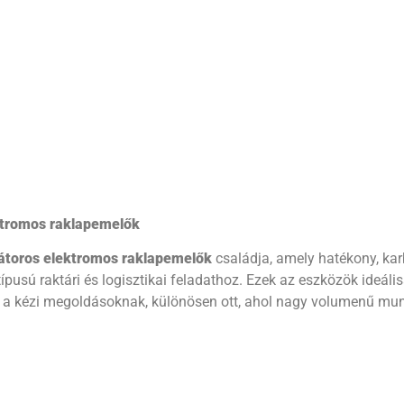
ektromos raklapemelők
átoros elektromos raklapemelők
családja, amely hatékony, kar
ípusú raktári és logisztikai feladathoz. Ezek az eszközök ideál
i a kézi megoldásoknak, különösen ott, ahol nagy volumenű mun