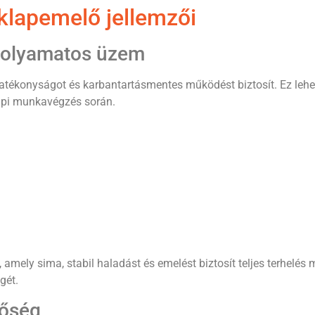
lapemelő jellemzői
 folyamatos üzem
hatékonyságot és karbantartásmentes működést biztosít. Ez lehető
napi munkavégzés során.
amely sima, stabil haladást és emelést biztosít teljes terhelés m
gét.
őség