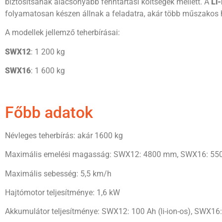
biztosítsanak alacsonyabb fenntartási költségek mellett. A
Li
folyamatosan készen állnak a feladatra, akár több műszakos h
A modellek jellemző teherbírásai:
SWX12
: 1 200 kg
SWX16
: 1 600 kg
Főbb adatok
Névleges teherbírás: akár 1600 kg
Maximális emelési magasság: SWX12: 4800 mm, SWX16: 5
Maximális sebesség: 5,5 km/h
Hajtómotor teljesítménye: 1,6 kW
Akkumulátor teljesítménye: SWX12: 100 Ah (li-ion-os), SWX16: 