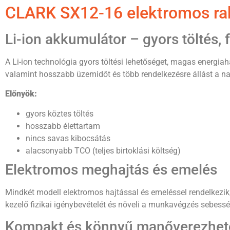
CLARK SX12-16 elektromos rak
Li-ion akkumulátor – gyors töltés,
A Li-ion technológia gyors töltési lehetőséget, magas energia
valamint hosszabb üzemidőt és több rendelkezésre állást a 
Előnyök:
gyors köztes töltés
hosszabb élettartam
nincs savas kibocsátás
alacsonyabb TCO (teljes birtoklási költség)
Elektromos meghajtás és emelés
Mindkét modell elektromos hajtással és emeléssel rendelkezik, 
kezelő fizikai igénybevételét és növeli a munkavégzés sebessé
Kompakt és könnyű manőverezhet