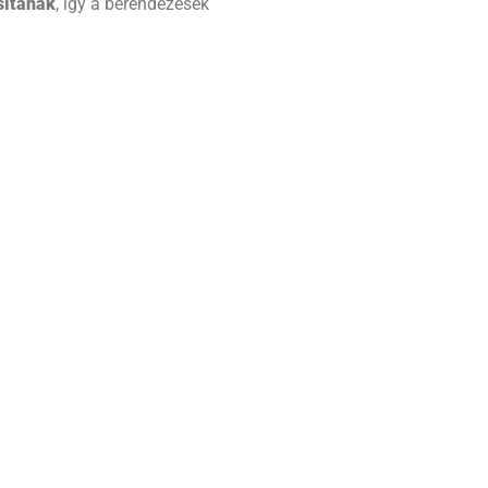
sítanak
, így a berendezések