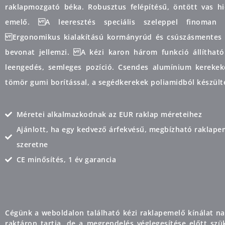
raklapmozgató béka. Robusztus felépítésű, öntött vas hi
emelő. A leeresztés speciális szeleppel finoman ál
Ergonomikus kialakítású kormányrúd és csúszásmentes
bevonat jellemzi. A kézi karon három funkció állítható
leengedés, semleges pozíció. Csendes alumínium kerekek
tömör gumi borítással, a segédkerekek poliamidból készült
Méretei alkalmazkodnak az EUR raklap méreteihez
Ajánlott, ha egy kedvező árfekvésű, megbízható raklape
szeretne
CE minősítés, 1 év garancia
Cégünk a weboldalon található kézi raklapemelő kínálat na
raktáron tartja, de a megrendelés véglegesítése előtt szü