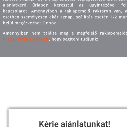
ajánlatkérő űrlapon keresztül az ügyintézővel fe
kapcsolatot. Amennyiben a raklapemelő raktáron van, 
esetben személyesen akár aznap, szállítás esetén 1-2 m
belül megérkezhet Önhöz.
Amennyiben nem találta meg a megfelelő raklapemelőt,
jelezze felénk igényeit
, hogy segíteni tudjunk!
Kérje ajánlatunkat!