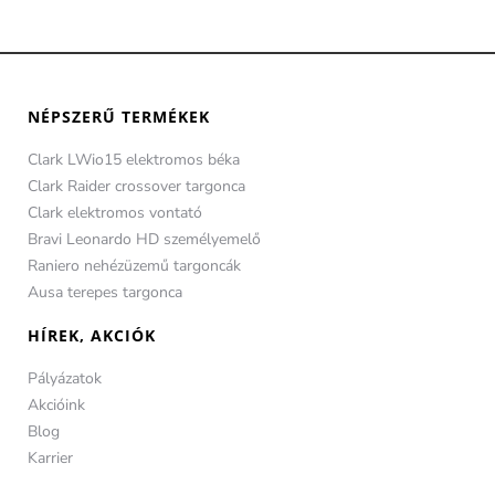
NÉPSZERŰ TERMÉKEK
Clark LWio15 elektromos béka
Clark Raider crossover targonca
Clark elektromos vontató
Bravi Leonardo HD személyemelő
Raniero nehézüzemű targoncák
Ausa terepes targonca
HÍREK, AKCIÓK
Pályázatok
Akcióink
Blog
Karrier