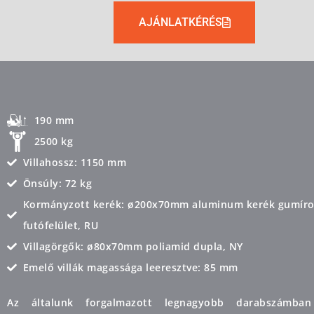
AJÁNLATKÉRÉS
190 mm
2500 kg
Villahossz: 1150 mm
Önsúly: 72 kg
Kormányzott kerék: ø200x70mm aluminum kerék gumíro
futófelület, RU
Villagörgők: ø80x70mm poliamid dupla, NY
Emelő villák magassága leeresztve: 85 mm
Az általunk forgalmazott legnagyobb darabszámban