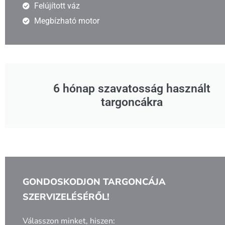
Felújított váz
Megbízható motor
6 hónap szavatosság használt
targoncákra
GONDOSKODJON TARGONCÁJA
SZERVIZELÉSÉRŐL!
Válasszon minket, hiszen: