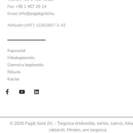
+36 1 407 26 14
Fax:
info@pagatgold.hu
Email:
Adószám (VAT): 12262667-2-42
Kapcsolat
Hibabejelentés
Üzemóra bejelentés
Rólunk
Karrier
© 2026 Pagát Gold Zrt. - Targonca értékesítés, bérlés, szerviz. Alk
raktárról. Minden, ami targonca.