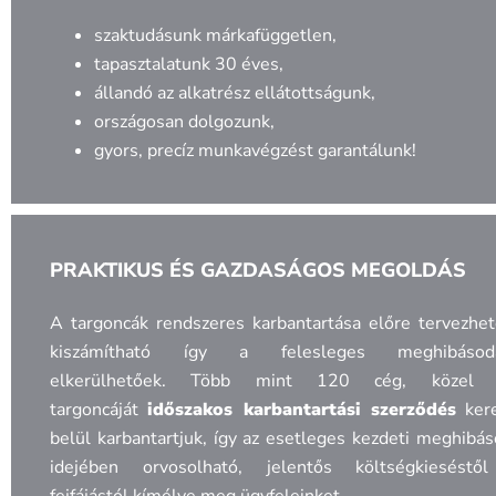
szaktudásunk márkafüggetlen,
tapasztalatunk 30 éves,
állandó az alkatrész ellátottságunk,
országosan dolgozunk,
gyors, precíz munkavégzést garantálunk!
PRAKTIKUS ÉS GAZDASÁGOS MEGOLDÁS
A targoncák rendszeres karbantartása előre tervezhe
kiszámítható így a felesleges meghibásod
elkerülhetőek. Több mint 120 cég, közel
targoncáját
időszakos karbantartási szerződés
kere
belül karbantartjuk, így az esetleges kezdeti meghibá
idejében orvosolható, jelentős költségkieséstő