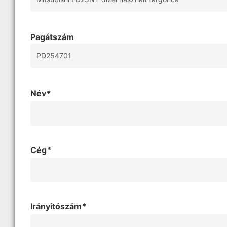
Pagátszám
Név
*
Cég
*
Irányítószám
*