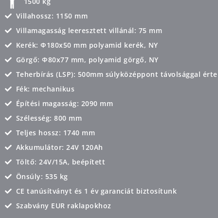
1500 kg
Villahossz: 1150 mm
Villamagasság leeresztett villánál: 75 mm
Kerék: Φ180x50 mm polyamid kerék, NY
Görgő: Φ80x77 mm, polyamid görgő, NY
Teherbírás (LSP): 500mm súlyközéppont távolsággal ért
Fék: mechanikus
Építési magasság: 2090 mm
Szélesség: 800 mm
Teljes hossz: 1740 mm
Akkumulátor: 24V 120Ah
Töltő: 24V/15A, beépített
Önsúly: 535 kg
CE tanúsítványt és 1 év garanciát biztosítunk
Szabvány EUR raklapokhoz