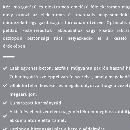
Kézi mozgatású és elektromos emelésű félelektromos ma
mely ötvözi az elektromos és manuális magasemelők e
mindezeket egy gazdaságos formában ötvözve. Optimális v
például kisteherautók rakodásához vagy kisebb raktár
oszlopon biztonsági rács helyezkedik el a kezelő
érdekében.
Csak egyenes beton, aszfalt, műgyanta padlón használh
Zuhanásgátló szeleppel van felszerelve, amely megakadá
villák hirtelen leesését és megakadályozza, hogy a vezet
megsérüljön.
Gumírozott kormányrúd
A kisülés elleni védelem nagymértékben meghosszabbítj
akkumulátor élettartamát.
Oszlopon biztonsági rács a kezelő védelmére