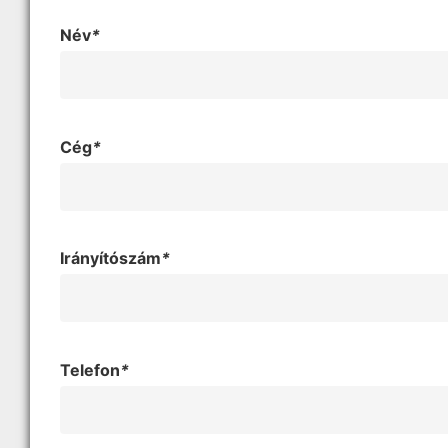
Név
*
Cég
*
Irányítószám
*
Telefon
*