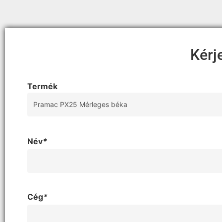
Kérj
Termék
Név
*
Cég
*