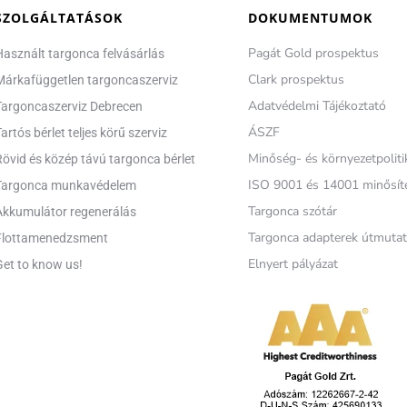
SZOLGÁLTATÁSOK
DOKUMENTUMOK
Pagát Gold prospektus
Használt targonca felvásárlás
Clark prospektus
Márkafüggetlen targoncaszerviz
Adatvédelmi Tájékoztató
Targoncaszerviz Debrecen
ÁSZF
artós bérlet teljes körű szerviz
Minőség- és környezetpoliti
Rövid és közép távú targonca bérlet
ISO 9001 és 14001 minősít
Targonca munkavédelem
Targonca szótár
Akkumulátor regenerálás
Targonca adapterek útmuta
Flottamenedzsment
Elnyert pályázat
Get to know us!