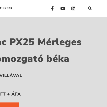
EINKNEK
c PX25 Mérleges
pmozgató béka
VILLÁVAL
 FT + ÁFA