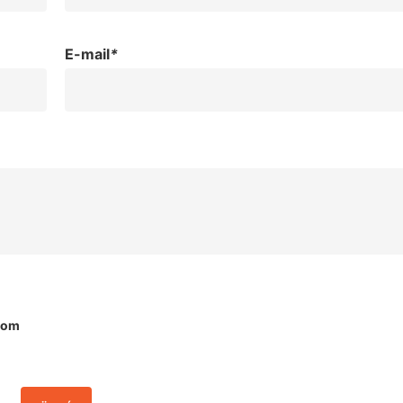
E-mail
*
dom