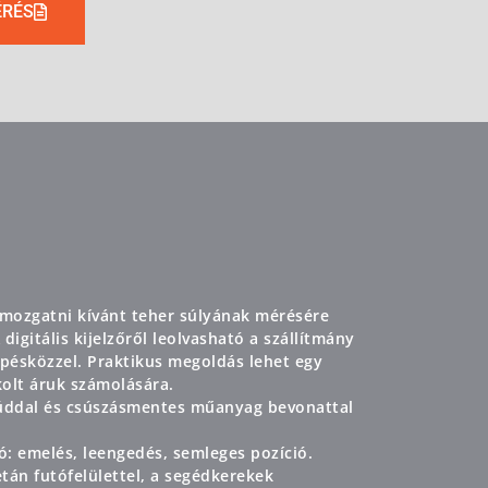
ÉRÉS
mozgatni kívánt teher súlyának mérésére
igitális kijelzőről leolvasható a szállítmány
épésközzel. Praktikus megoldás lehet egy
olt áruk számolására.
úddal és csúszásmentes műanyag bevonattal
ó: emelés, leengedés, semleges pozíció.
tán futófelülettel, a segédkerekek