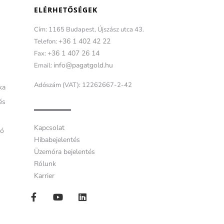
ELÉRHETŐSÉGEK
Cím: 1165 Budapest, Újszász utca 43.
+36 1 402 42 22
Telefon:
+36 1 407 26 14
Fax:
info@pagatgold.hu
Email:
Adószám (VAT): 12262667-2-42
ka
és
Kapcsolat
tó
Hibabejelentés
Üzemóra bejelentés
Rólunk
Karrier