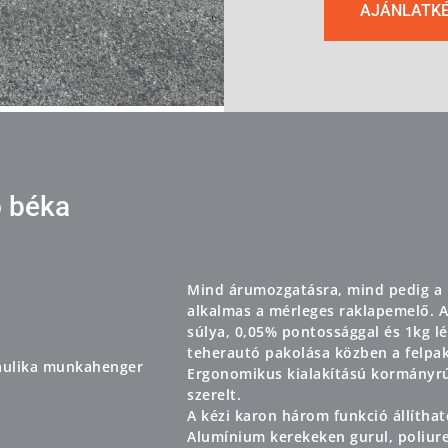
AJÁNLATK
 béka
Mind árumozgatásra, mind pedig a 
alkalmas a mérleges raklapemelő. A d
súlya, 0,05% pontossággal és 1kg l
teherautó pakolása közben a felpak
raulika munkahenger
Ergonomikus kialakítású kormányr
szerelt. ​
A kézi karon három funkció állíthat
Alumínium kerekeken gurul, poliure