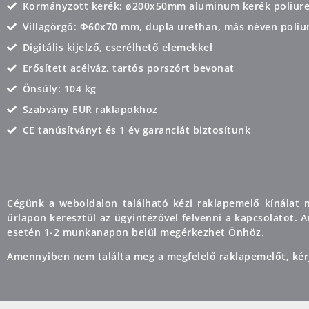
Kormányzott kerék: ø200x50mm aluminum kerék poliuret
Villagörgő: Φ60x70 mm, dupla urethan, más néven poliu
Digitális kijelző, cserélhető elemekkel
Erősített acélváz, tartós porszórt bevonat
Önsúly: 104 kg
Szabvány EUR raklapokhoz
CE tanúsítványt és 1 év garanciát biztosítunk
Cégünk a weboldalon található kézi raklapemelő kínálat n
űrlapon keresztül az ügyintézővel felvenni a kapcsolatot.
esetén 1-2 munkanapon belül megérkezhet Önhöz.
Amennyiben nem találta meg a megfelelő raklapemelőt, kér