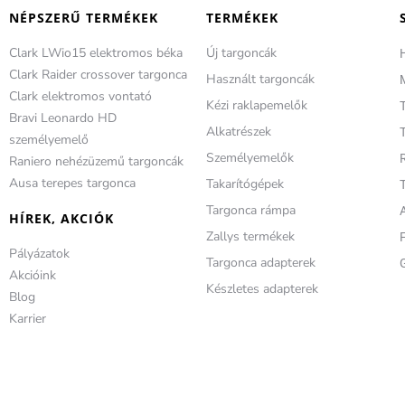
NÉPSZERŰ TERMÉKEK
TERMÉKEK
Clark LWio15 elektromos béka
Új targoncák
Clark Raider crossover targonca
Használt targoncák
Clark elektromos vontató
Kézi raklapemelők
Bravi Leonardo HD
Alkatrészek
T
személyemelő
Személyemelők
Raniero nehézüzemű targoncák
Ausa terepes targonca
Takarítógépek
Targonca rámpa
HÍREK, AKCIÓK
Zallys termékek
Pályázatok
Targonca adapterek
Akcióink
Készletes adapterek
Blog
Karrier