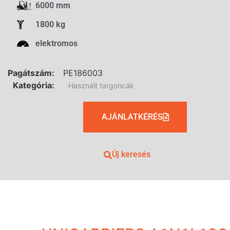
6000 mm
1800 kg
elektromos
Pagátszám:
PE186003
Kategória:
Használt targoncák
AJÁNLATKÉRÉS
Új keresés