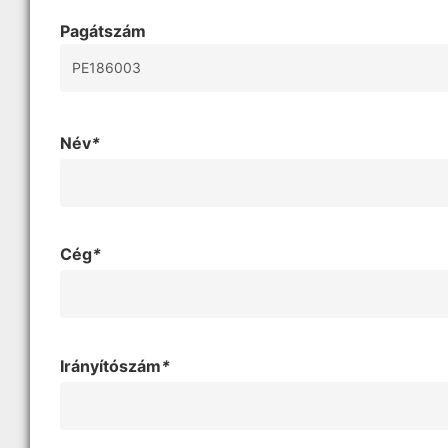
Pagátszám
Név
*
Cég
*
Irányítószám
*