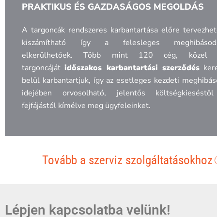
PRAKTIKUS ÉS GAZDASÁGOS MEGOLDÁS
A targoncák rendszeres karbantartása előre tervezhe
kiszámítható így a felesleges meghibásod
elkerülhetőek. Több mint 120 cég, közel
targoncáját
időszakos karbantartási szerződés
kere
belül karbantartjuk, így az esetleges kezdeti meghibá
idejében orvosolható, jelentős költségkieséstő
fejfájástól kímélve meg ügyfeleinket.
Tovább a szerviz szolgáltatásokhoz
Lépjen kapcsolatba velünk!