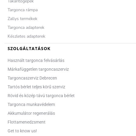
Takarítógépek
Targonca rámpa
Zallys termékek
Targonca adapterek
Készletes adapterek
SZOLGÁLTATÁSOK
Használt targonca felvásárlás
Márkafüggetlen targoncaszerviz
Targoncaszerviz Debrecen
Tartós bérlet teljes körű szerviz
Rövid és közép távú targonca bérlet
Targonca munkavédelem
Akkumulátor regenerálás
Flottamenedzsment
Get to know us!