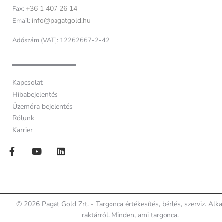
+36 1 407 26 14
Fax:
info@pagatgold.hu
Email:
Adószám (VAT): 12262667-2-42
Kapcsolat
Hibabejelentés
Üzemóra bejelentés
Rólunk
Karrier
© 2026 Pagát Gold Zrt. - Targonca értékesítés, bérlés, szerviz. Alk
raktárról. Minden, ami targonca.