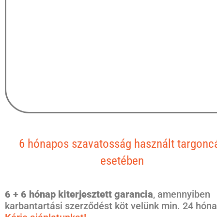
6 hónapos szavatosság használt targonc
esetében
6 + 6 hónap kiterjesztett garancia
, amennyiben
karbantartási szerződést köt velünk min. 24 hóna