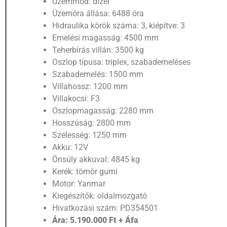
Üzemmód: dízel
Üzemóra állása: 6488 óra
Hidraulika körök száma: 3, kiépítve: 3
Emelési magasság: 4500 mm
Teherbírás villán: 3500 kg
Oszlop típusa: triplex, szabademeléses
Szabademelés: 1500 mm
Villahossz: 1200 mm
Villakocsi: F3
Oszlopmagasság: 2280 mm
Hosszúság: 2800 mm
Szélesség: 1250 mm
Akku: 12V
Önsúly akkuval: 4845 kg
Kerék: tömör gumi
Motor: Yanmar
Kiegészítők: oldalmozgató
Hivatkozási szám: PD354501
Ára: 5.190.000 Ft + Áfa