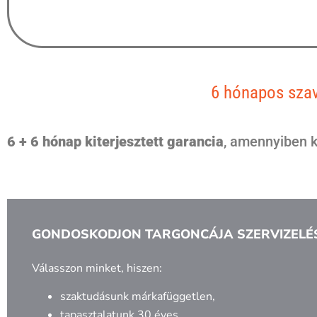
6 hónapos szav
6 + 6 hónap kiterjesztett garancia
, amennyiben k
GONDOSKODJON TARGONCÁJA SZERVIZELÉ
Válasszon minket, hiszen:
szaktudásunk márkafüggetlen,
tapasztalatunk 30 éves,