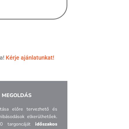
ra!
Kérje ajánlatunkat!
S MEGOLDÁS
tása előre tervezhető és
hibásodások elkerülhetőek.
0 targoncáját
időszakos