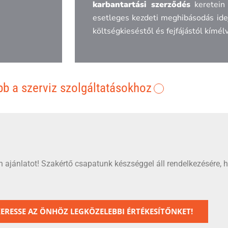
karbantartási szerződés
keretein 
esetleges kezdeti meghibásodás ide
költségkieséstől és fejfájástól kímé
b a szerviz szolgáltatásokhoz
 ajánlatot! Szakértő csapatunk készséggel áll rendelkezésére, 
ERESSE AZ ÖNHÖZ LEGKÖZELEBBI ÉRTÉKESÍTŐNKET!