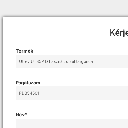
Kérj
Termék
Pagátszám
Név
*