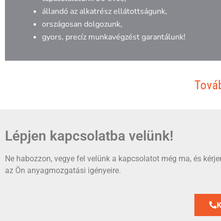
állandó az alkatrész ellátottságunk,
országosan dolgozunk,
gyors, precíz munkavégzést garantálunk!
Továb
Lépjen kapcsolatba velünk!
Ne habozzon, vegye fel velünk a kapcsolatot még ma, és kérjen
az Ön anyagmozgatási igényeire.
K