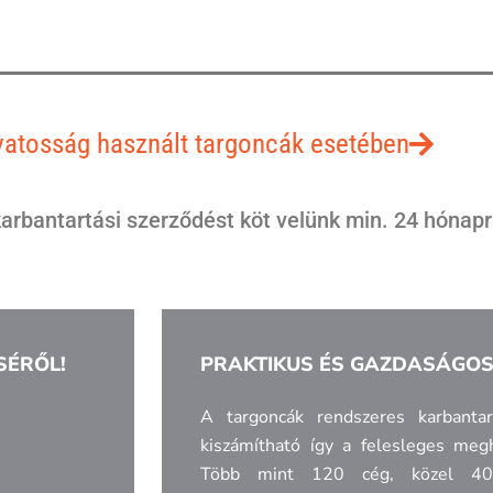
atosság használt targoncák esetében
arbantartási szerződést köt velünk min. 24 hónap
SÉRŐL!
PRAKTIKUS ÉS GAZDASÁGO
A targoncák rendszeres karbantar
kiszámítható így a felesleges meg
Több mint 120 cég, közel 40