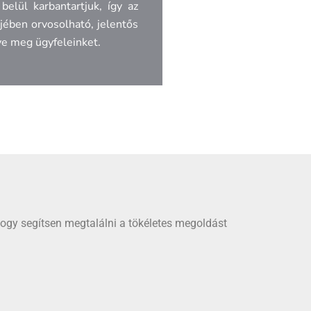
belül karbantartjuk, így az
jében orvosolható, jelentős
lve meg ügyfeleinket.
hogy segítsen megtalálni a tökéletes megoldást