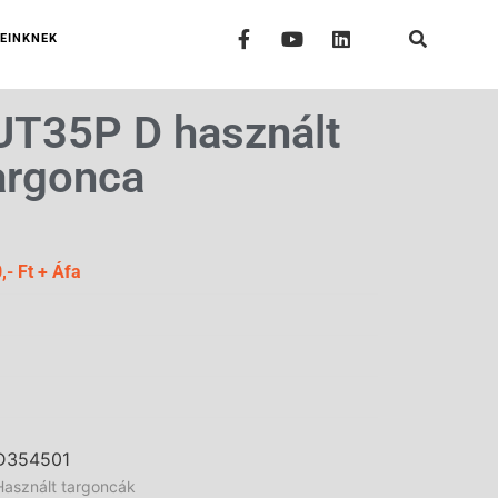
EINKNEK
 UT35P D használt
targonca
,- Ft + Áfa
D354501
Használt targoncák