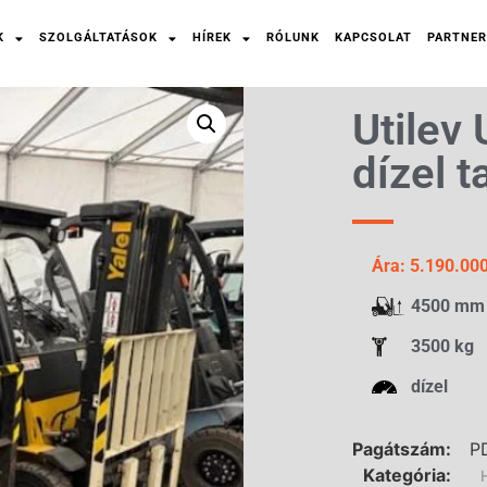
K
SZOLGÁLTATÁSOK
HÍREK
RÓLUNK
KAPCSOLAT
PARTNER
Utilev
dízel 
Ára: 5.190.000
4500 mm
3500 kg
dízel
Pagátszám:
P
Kategória: