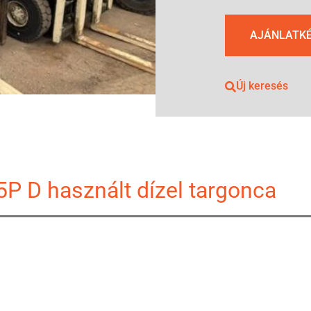
AJÁNLATK
Új keresés
5P D használt dízel targonca