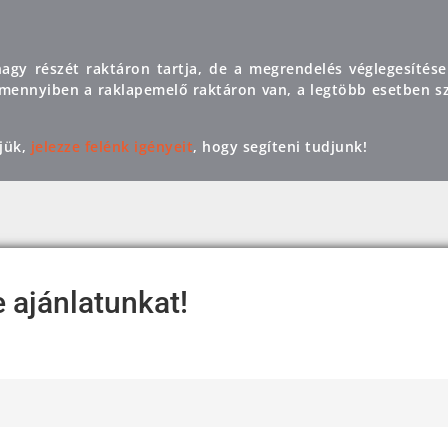
agy részét raktáron tartja, de a megrendelés véglegesítése
 Amennyiben a raklapemelő raktáron van, a legtöbb esetben sz
jük,
jelezze felénk igényeit
, hogy segíteni tudjunk!
e ajánlatunkat!