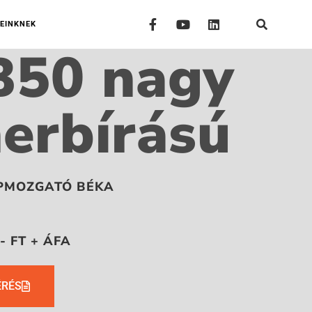
EINKNEK
50 nagy
herbírású
APMOZGATÓ BÉKA
- FT + ÁFA
ÉRÉS