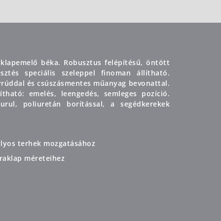
aklapemelő béka. Robusztus felépítésű, öntött
ztés speciális szeleppel finoman állítható.
rúddal és csúszásmentes műanyag bevonattal.
tható: emelés, leengedés, semleges pozíció.
rul, poliuretán borítással, a segédkerekek
súlyos terhek mozgatásához
raklap méreteihez