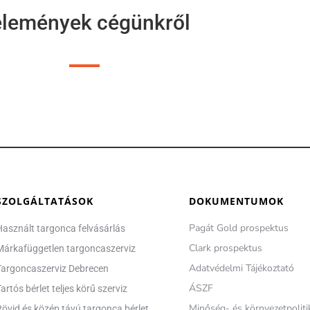
lemények cégünkről
SZOLGÁLTATÁSOK
DOKUMENTUMOK
Pagát Gold prospektus
Használt targonca felvásárlás
Clark prospektus
Márkafüggetlen targoncaszerviz
Adatvédelmi Tájékoztató
Targoncaszerviz Debrecen
ÁSZF
artós bérlet teljes körű szerviz
Minőség- és környezetpoliti
Rövid és közép távú targonca bérlet