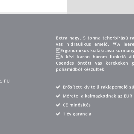
Extra nagy, 5 tonna teherbírású r
vas hidraulikus emelő. A leeres
Ergonomikus kialakítású kormány
A kézi karon három funkció állí
Csendes öntött vas kerekeken gu
poliamidból készültek.
t, PU
Erősített kivitelű raklapemelő 
Méretei alkalmazkodnak az EUR 
CE minősítés
1 év garancia