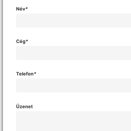
Név
*
Cég
*
Telefon
*
Üzenet