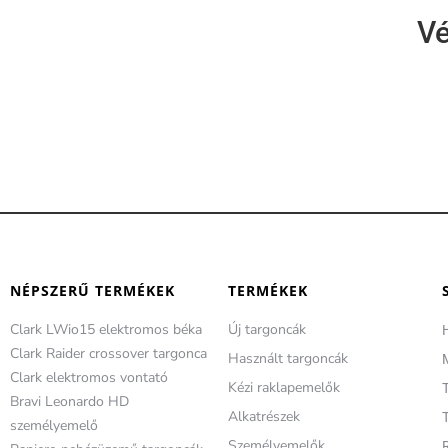
Vé
NÉPSZERŰ TERMÉKEK
TERMÉKEK
Clark LWio15 elektromos béka
Új targoncák
Clark Raider crossover targonca
Használt targoncák
Clark elektromos vontató
Kézi raklapemelők
Bravi Leonardo HD
Alkatrészek
T
személyemelő
Személyemelők