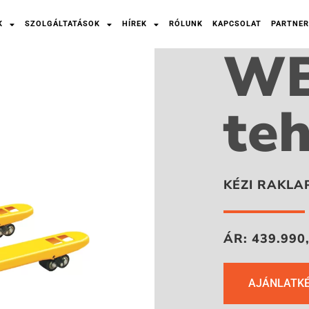
K
SZOLGÁLTATÁSOK
HÍREK
RÓLUNK
KAPCSOLAT
PARTNER
WB
te
KÉZI RAKL
ÁR: 439.990,
AJÁNLATK