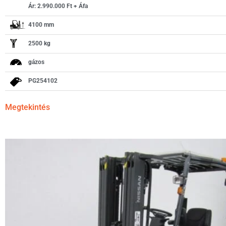
Ár: 2.990.000 Ft + Áfa
4100 mm
2500 kg
gázos
PG254102
Megtekintés