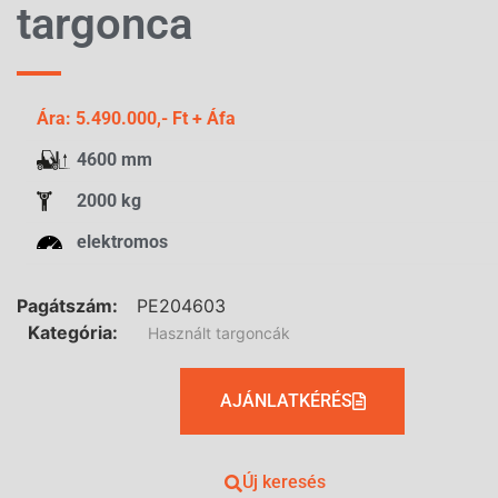
targonca
Ára: 5.490.000,- Ft + Áfa
4600 mm
2000 kg
elektromos
Pagátszám:
PE204603
Kategória:
Használt targoncák
AJÁNLATKÉRÉS
Új keresés