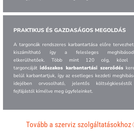
PRAKTIKUS ÉS GAZDASÁGOS MEGOLDÁS
A targoncák rendszeres karbantartása előre tervezhe
kiszámítható így a felesleges meghibásod
elkerülhetőek. Több mint 120 cég, közel
targoncáját
időszakos karbantartási szerződés
kere
belül karbantartjuk, így az esetleges kezdeti meghibá
idejében orvosolható, jelentős költségkieséstő
fejfájástól kímélve meg ügyfeleinket.
Tovább a szerviz szolgáltatásokhoz