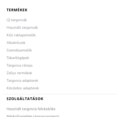
TERMÉKEK
Új targoncák
Használt targoncák
Kézi raklapemelők
Alkatrészek
Személyemelők
Takarítógépek
Targonca rámpa
Zallys termékek
Targonca adapterek
Készletes adapterek
SZOLGÁLTATÁSOK
Használt targonca felvásárlás
Márkafüggetlen targoncaszerviz