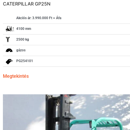
CATERPILLAR GP25N
Akciós ár: 3.990.000 Ft + Áfa
4100 mm
2500 kg
gázos
PG254101
Megtekintés