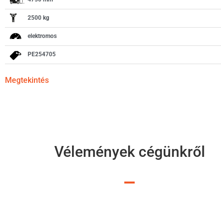
2500 kg
elektromos
PE254705
Megtekintés
Vélemények cégünkről