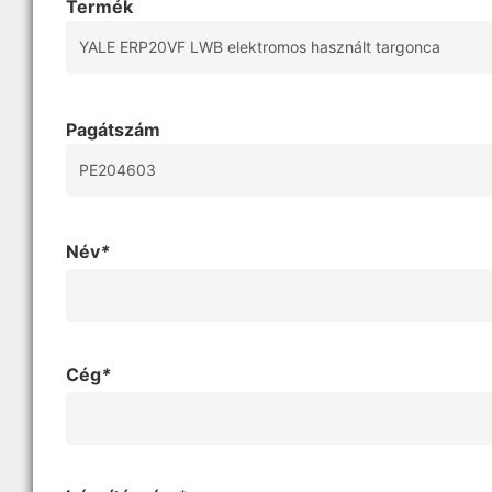
Termék
Pagátszám
Név
*
Cég
*