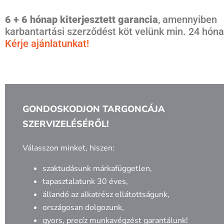
6 + 6 hónap kiterjesztett garancia
, amennyiben
karbantartási szerződést köt velünk min. 24 hóna
Kérje ajánlatunkat!
GONDOSKODJON TARGONCÁJA
SZERVIZELÉSÉRŐL!
Válasszon minket, hiszen:
szaktudásunk márkafüggetlen,
tapasztalatunk 30 éves,
állandó az alkatrész ellátottságunk,
országosan dolgozunk,
gyors, precíz munkavégzést garantálunk!