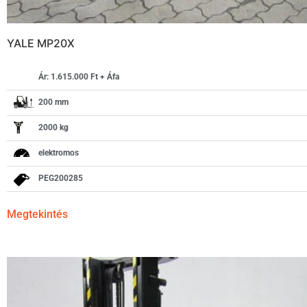
YALE MP20X
Ár: 1.615.000 Ft + Áfa
200 mm
2000 kg
elektromos
PEG200285
Megtekintés