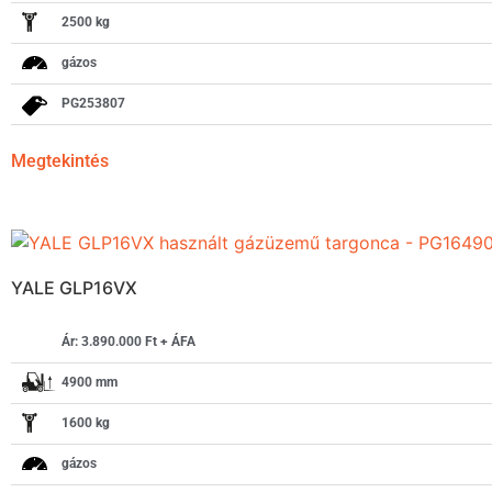
2500 kg
gázos
PG253807
Megtekintés
YALE GLP16VX
Ár: 3.890.000 Ft + ÁFA
4900 mm
1600 kg
gázos