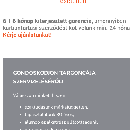
esetében
6 + 6 hónap kiterjesztett garancia
, amennyiben
karbantartási szerződést köt velünk min. 24 hóna
Kérje ajánlatunkat!
GONDOSKODJON TARGONCÁJA
SZERVIZELÉSÉRŐL!
Válasszon minket, hiszen:
szaktudásunk márkafüggetlen,
tapasztalatunk 30 éves,
állandó az alkatrész ellátottságunk,
országosan dolgozunk,