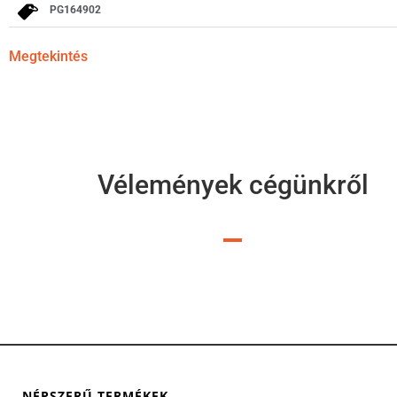
PG164902
Megtekintés
Vélemények cégünkről
NÉPSZERŰ TERMÉKEK