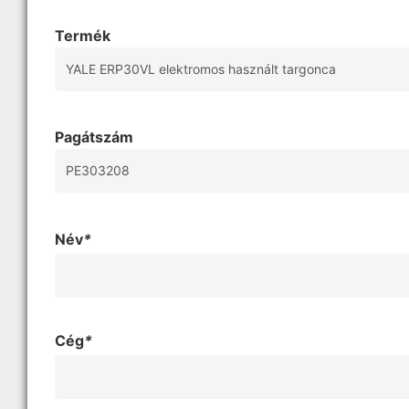
Termék
Pagátszám
Név
*
Cég
*