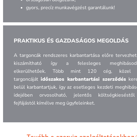
gyors, precíz munkavégzést garantálunk!
PRAKTIKUS ÉS GAZDASÁGOS MEGOLDÁS
A targoncák rendszeres karbantartása előre tervezhe
kiszámítható így a felesleges meghibásod
elkerülhetőek. Több mint 120 cég, közel
targoncáját
időszakos karbantartási szerződés
kere
belül karbantartjuk, így az esetleges kezdeti meghibá
idejében orvosolható, jelentős költségkieséstő
fejfájástól kímélve meg ügyfeleinket.