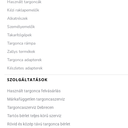
Használt targoncák
Kézi raklapemelők
Alkatrészek
Személyemelők
Takarítógépek
Targonca rámpa
Zallys termékek
Targonca adapterek
Készletes adapterek
SZOLGÁLTATÁSOK
Használt targonca felvásárlás
Márkafüggetlen targoncaszerviz
Targoncaszerviz Debrecen
Tartós bérlet teljes körű szerviz
Rövid és közép távú targonca bérlet