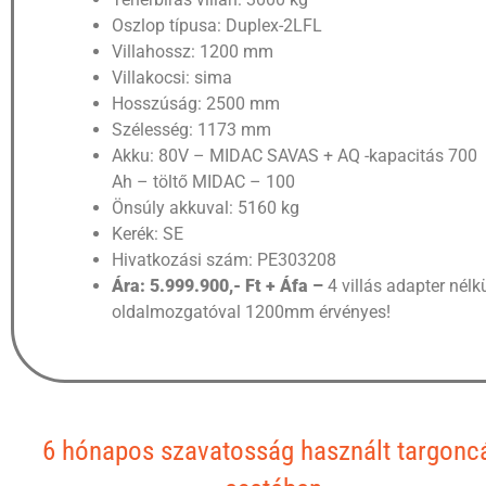
Oszlop típusa: Duplex-2LFL
Villahossz: 1200 mm
Villakocsi: sima
Hosszúság: 2500 mm
Szélesség: 1173 mm
Akku: 80V – MIDAC SAVAS + AQ -kapacitás 700
Ah – töltő MIDAC – 100
Önsúly akkuval: 5160 kg
Kerék: SE
Hivatkozási szám: PE303208
Ára: 5.999.900,- Ft + Áfa –
4 villás adapter nélkü
oldalmozgatóval 1200mm érvényes!
6 hónapos szavatosság használt targonc