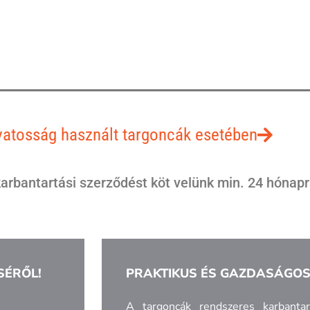
atosság használt targoncák esetében
arbantartási szerződést köt velünk min. 24 hónap
SÉRŐL!
PRAKTIKUS ÉS GAZDASÁGO
A targoncák rendszeres karbantar