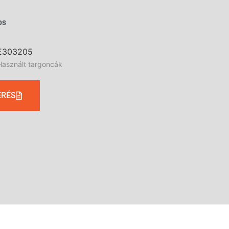
os
E303205
Használt targoncák
ÉRÉS