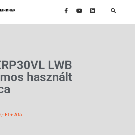
EINKNEK
ERP30VL LWB
omos használt
ca
,- Ft + Áfa