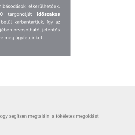
hibásodások elkerülhetőek.
0 targoncáját
időszakos
belül karbantartjuk, így az
jében orvosolható, jelentős
lve meg ügyfeleinket.
hogy segítsen megtalálni a tökéletes megoldást