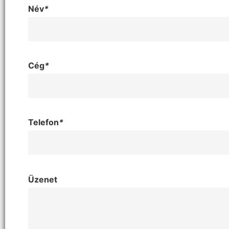
Név
*
Cég
*
Telefon
*
Üzenet