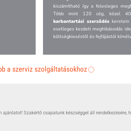
kiszámítható így a felesleges meg
Több mint 120 cég, közel 40
karbantartási szerződés
keretein 
esetleges kezdeti meghibásodás ide
költségkieséstől és fejfájástól kímé
b a szerviz szolgáltatásokhoz
 ajánlatot! Szakértő csapatunk készséggel áll rendelkezésére, 