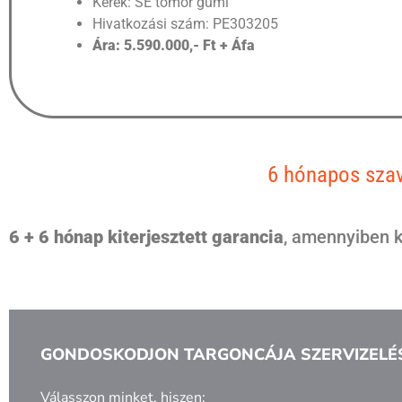
Kerék: SE tömör gumi
Hivatkozási szám: PE303205
Ára: 5.590.000,- Ft + Áfa
6 hónapos szav
6 + 6 hónap kiterjesztett garancia
, amennyiben k
GONDOSKODJON TARGONCÁJA SZERVIZELÉ
Válasszon minket, hiszen: