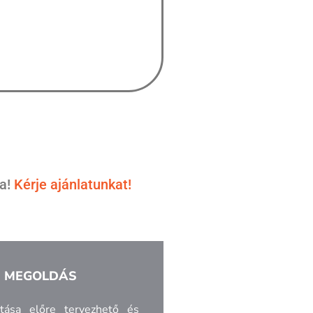
ra!
Kérje ajánlatunkat!
S MEGOLDÁS
tása előre tervezhető és