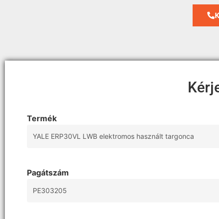
K
Kérj
Termék
Pagátszám