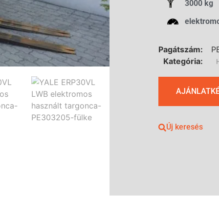
3000 kg
elektrom
Pagátszám:
P
Kategória:
AJÁNLATK
Új keresés