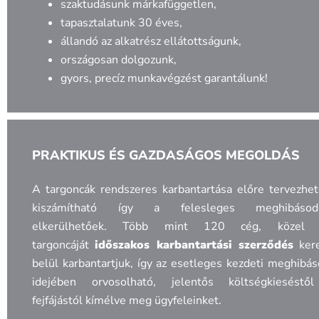
szaktudásunk márkafüggetlen,
tapasztalatunk 30 éves,
állandó az alkatrész ellátottságunk,
országosan dolgozunk,
gyors, precíz munkavégzést garantálunk!
PRAKTIKUS ÉS GAZDASÁGOS MEGOLDÁS
A targoncák rendszeres karbantartása előre tervezhe
kiszámítható így a felesleges meghibásod
elkerülhetőek. Több mint 120 cég, közel
targoncáját
időszakos karbantartási szerződés
kere
belül karbantartjuk, így az esetleges kezdeti meghibá
idejében orvosolható, jelentős költségkieséstő
fejfájástól kímélve meg ügyfeleinket.