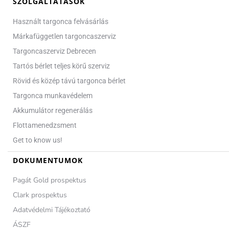
SZOLGÁLTATÁSOK
Használt targonca felvásárlás
Márkafüggetlen targoncaszerviz
Targoncaszerviz Debrecen
Tartós bérlet teljes körű szerviz
Rövid és közép távú targonca bérlet
Targonca munkavédelem
Akkumulátor regenerálás
Flottamenedzsment
Get to know us!
DOKUMENTUMOK
Pagát Gold prospektus
Clark prospektus
Adatvédelmi Tájékoztató
ÁSZF