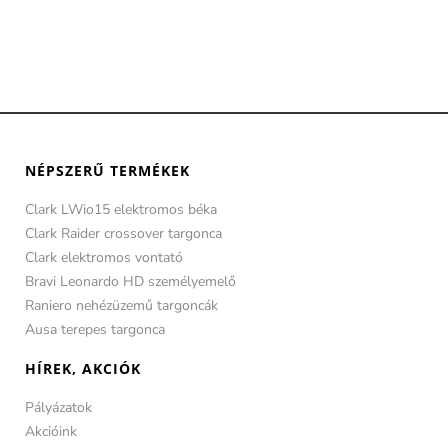
NÉPSZERŰ TERMÉKEK
Clark LWio15 elektromos béka
Clark Raider crossover targonca
Clark elektromos vontató
Bravi Leonardo HD személyemelő
Raniero nehézüzemű targoncák
Ausa terepes targonca
HÍREK, AKCIÓK
Pályázatok
Akcióink