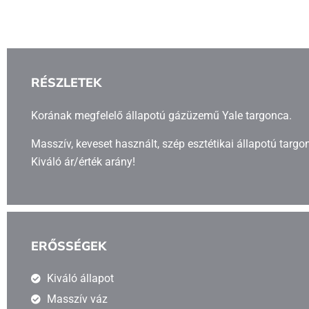
RÉSZLETEK
Korának megfelelő állapotú gázüzemű Yale targonca.
Masszív, keveset használt, szép esztétikai állapotú targo
Kiváló ár/érték arány!
ERŐSSÉGEK
Kiváló állapot
Masszív váz