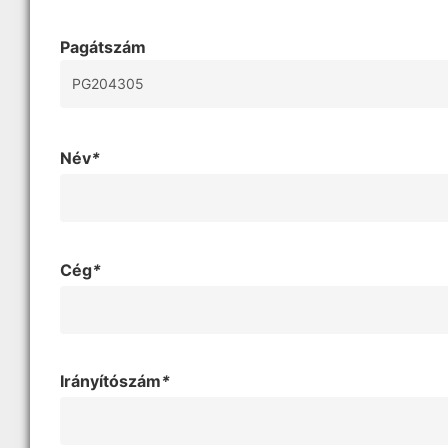
Pagátszám
Név
*
Cég
*
Irányítószám
*