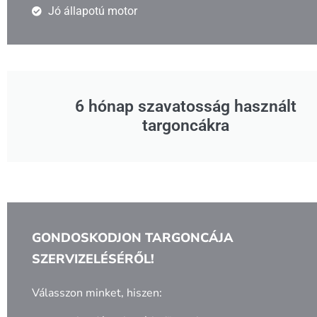
Jó állapotú motor
6 hónap szavatosság használt
targoncákra
GONDOSKODJON TARGONCÁJA
SZERVIZELÉSÉRŐL!
Válasszon minket, hiszen: