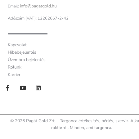
info@pagatgold.hu
Email:
Adószám (VAT): 12262667-2-42
Kapcsolat
Hibabejelentés
Üzemóra bejelentés
Rólunk
Karrier
© 2026 Pagát Gold Zrt. - Targonca értékesítés, bérlés, szerviz. Alk
raktárról. Minden, ami targonca.