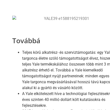
Továbbá
Teljes körű alkatrész- és szerviztámogatás: egy Yal
targonca életre szóló támogatottságot élvez, hisze
teljes Yale termékskálához összesen több mint 3 mi
alkatrész érhető el. Továbbá a Yale kiemelkedő
támogatottságot nyújt partnereinek: minden egyes
Yale targonca megvásárlásával hosszú távú kapcs
alakul ki a gyártó és vásárló között.
A Yale elkötelezett híve a technológiai fejlesztések
éves szinten 40 millió dollárt költ kutatásokra és
fejlesztésekre.