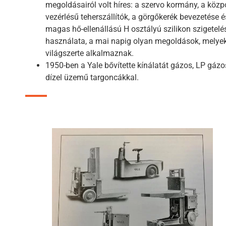
megoldásairól volt híres: a szervo kormány, a közp
vezérlésű teherszállítók, a görgőkerék bevezetése é
magas hő-ellenállású H osztályú szilikon szigetelé
használata, a mai napig olyan megoldások, melye
világszerte alkalmaznak.
1950-ben a Yale bővítette kínálatát gázos, LP gázo
dízel üzemű targoncákkal.