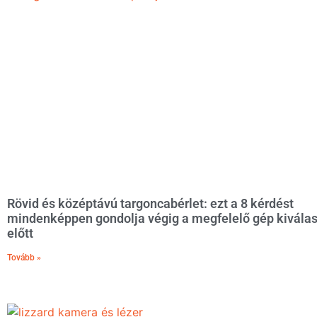
Rövid és középtávú targoncabérlet: ezt a 8 kérdést
mindenképpen gondolja végig a megfelelő gép kivála
előtt
Tovább »