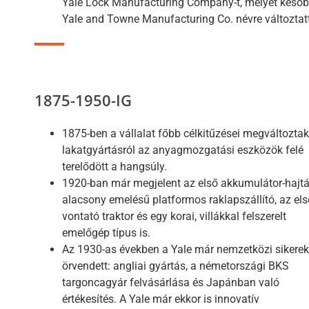
Yale Lock Manufacturing Company-t, melyet késő
Yale and Towne Manufacturing Co. névre változtat
1875-1950-IG
1875-ben a vállalat főbb célkitűzései megváltoztak
lakatgyártásról az anyagmozgatási eszközök felé
terelődött a hangsúly.
1920-ban már megjelent az első akkumulátor-hajt
alacsony emelésű platformos raklapszállító, az els
vontató traktor és egy korai, villákkal felszerelt
emelőgép típus is.
Az 1930-as években a Yale már nemzetközi sikere
örvendett: angliai gyártás, a németországi BKS
targoncagyár felvásárlása és Japánban való
értékesítés. A Yale már ekkor is innovatív