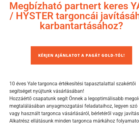
Megbízható partnert keres 
/ HYSTER targoncái javításá
karbantartásához?
KÉRJEN AJÁNLATOT A PAGÁT GOLD-TÓL!
10 éves Yale targonca értékesítési tapasztalattal szakértői
segítséget nyújtunk vásárlásában!
Hozzáértő csapatunk segít Önnek a legoptimálisabb mego
megtalálásában anyagmozgatási feladataihoz, legyen szó 
vagy használt targonca vásárlásáról, bérletéről vagy javítás
Alkatrész ellátásunk minden targonca márkához folyamato