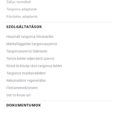
Zallys termékek
Targonca adapterek
Készletes adapterek
SZOLGÁLTATÁSOK
Használt targonca felvásárlás
Márkafüggetlen targoncaszerviz
Targoncaszerviz Debrecen
Tartós bérlet teljes körű szerviz
Rövid és közép távú targonca bérlet
Targonca munkavédelem
Akkumulátor regenerálás
Flottamenedzsment
Get to know us!
DOKUMENTUMOK