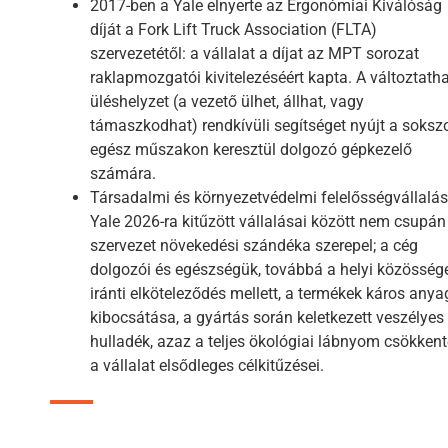
2017-ben a Yale elnyerte az Ergonómiai Kiválóság
díját a Fork Lift Truck Association (FLTA)
szervezetétől: a vállalat a díjat az MPT sorozat
raklapmozgatói kivitelezéséért kapta. A változtath
üléshelyzet (a vezető ülhet, állhat, vagy
támaszkodhat) rendkívüli segítséget nyújt a soksz
egész műszakon keresztül dolgozó gépkezelő
számára.
Társadalmi és környezetvédelmi felelősségvállalás
Yale 2026-ra kitűzött vállalásai között nem csupán
szervezet növekedési szándéka szerepel; a cég
dolgozói és egészségük, továbbá a helyi közösség
iránti elköteleződés mellett, a termékek káros anya
kibocsátása, a gyártás során keletkezett veszélyes
hulladék, azaz a teljes ökológiai lábnyom csökken
a vállalat elsődleges célkitűzései.