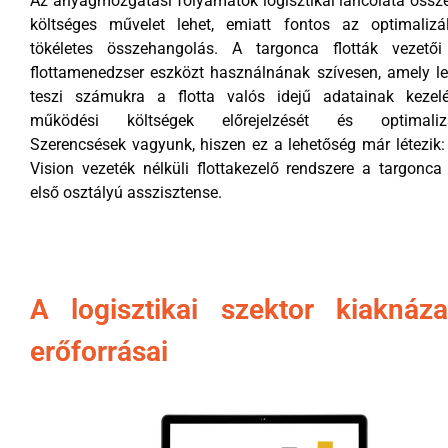
Az anyagmozgatási folyamatok logisztikai láncolata össze
költséges művelet lehet, emiatt fontos az optimalizá
tökéletes összehangolás. A targonca flották vezetői
flottamenedzser eszközt használnának szívesen, amely l
teszi számukra a flotta valós idejű adatainak kezelé
működési költségek előrejelzését és optimalizá
Szerencsések vagyunk, hiszen ez a lehetőség már létezik:
Vision vezeték nélküli flottakezelő rendszere a targonca 
első osztályú asszisztense.
A logisztikai szektor kiaknáza
erőforrásai