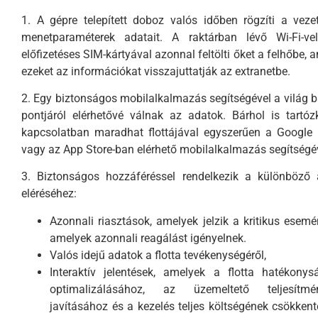
1. A gépre telepített doboz valós időben rögzíti a veze
menetparaméterek adatait. A raktárban lévő Wi-Fi-ve
előfizetéses SIM-kártyával azonnal feltölti őket a felhőbe, 
ezeket az információkat visszajuttatják az extranetbe.
2. Egy biztonságos mobilalkalmazás segítségével a világ 
pontjáról elérhetővé válnak az adatok. Bárhol is tartóz
kapcsolatban maradhat flottájával egyszerűen a Google
vagy az App Store-ban elérhető mobilalkalmazás segítségév
3. Biztonságos hozzáféréssel rendelkezik a különböző 
eléréséhez:
Azonnali riasztások, amelyek jelzik a kritikus esemé
amelyek azonnali reagálást igényelnek.
Valós idejű adatok a flotta tevékenységéről,
Interaktív jelentések, amelyek a flotta hatékony
optimalizálásához, az üzemeltető teljesítmé
javításához és a kezelés teljes költségének csökken