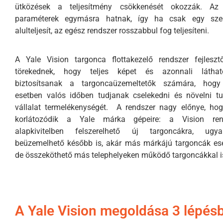
ütközések a teljesítmény csökkenését okozzák. Az
paraméterek egymásra hatnak, így ha csak egy sz
alulteljesít, az egész rendszer rosszabbul fog teljesíteni.
A Yale Vision targonca flottakezelő rendszer fejleszt
törekednek, hogy teljes képet és azonnali láthat
biztosítsanak a targoncaüzemeltetők számára, hogy
esetben valós időben tudjanak cselekedni és növelni t
vállalat termelékenységét. A rendszer nagy előnye, ho
korlátozódik a Yale márka gépeire: a Vision ren
alapkivitelben felszerelhető új targoncákra, ugya
beüzemelhető később is, akár más márkájú targoncák es
de összeköthető más telephelyeken működő targoncákkal i
A Yale Vision megoldása 3 lépés