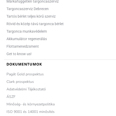
Márkafüggetlen targoncaszerviz
Targoncaszerviz Debrecen
Tartós bérlet teljes körű szerviz
Rövid és közép távú targonca bérlet
Targonca munkavédelem
Akkumulátor regenerálás
Flottamenedzsment
Get to know us!
DOKUMENTUMOK
Pagát Gold prospektus
Clark prospektus
Adatvédelmi Tájékoztató
ÁSZF
Minőség- és környezetpolitika
ISO 9001 és 14001 minősítés