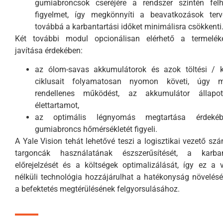
gumiabroncsok cseréjére a rendszer szintén felh
figyelmet, így megkönnyíti a beavatkozások terve
továbbá a karbantartási időket minimálisra csökkenti
Két további modul opcionálisan elérhető a termelék
javítása érdekében:
az ólom-savas akkumulátorok és azok töltési / ki
ciklusait folyamatosan nyomon követi, úgy 
rendellenes működést, az akkumulátor állapo
élettartamot,
az optimális légnyomás megtartása érdeké
gumiabroncs hőmérsékletét figyeli.
A Yale Vision tehát lehetővé teszi a logisztikai vezető sz
targoncák használatának észszerűsítését, a karban
előrejelzését és a költségek optimalizálását, így ez a 
nélküli technológia hozzájárulhat a hatékonyság növelés
a befektetés megtérülésének felgyorsulásához.