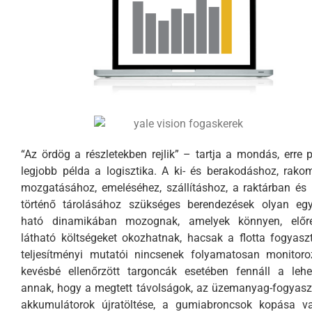
“Az ördög a részletekben rejlik” – tartja a mondás, erre 
legjobb példa a logisztika. A ki- és berakodáshoz, rak
mozgatásához, emeléséhez, szállításhoz, a raktárban és
történő tárolásához szükséges berendezések olyan eg
ható dinamikában mozognak, amelyek könnyen, elő
látható költségeket okozhatnak, hacsak a flotta fogyasz
teljesítményi mutatói nincsenek folyamatosan monitoro
kevésbé ellenőrzött targoncák esetében fennáll a lehe
annak, hogy a megtett távolságok, az üzemanyag-fogyasz
akkumulátorok újratöltése, a gumiabroncsok kopása v