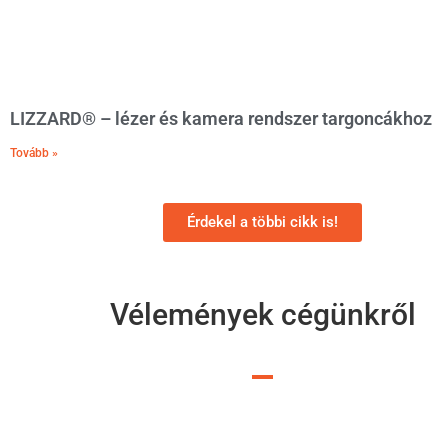
LIZZARD® – lézer és kamera rendszer targoncákhoz
Tovább »
Érdekel a többi cikk is!
Vélemények cégünkről