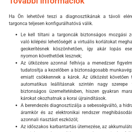
További információk
Ha Ön lehetővé teszi a diagnosztikának a távoli eléré
targonca teljesen konfigurálhatóvá válik.
Le kell tiltani a targoncák biztonságos mozgási 
való kilépési lehetőségét a virtuális korlátokat megh
geokerítésnek köszönhetően, így akár lopás ese
nyomon követhetőek lesznek;
Az ütközésre azonnal felhívja a menedzser figyelm
tudatosítja a kezelőben a biztonságosabb munkavég
emiatt csökkennek a károk. Az ütközést követően 
automatikus leállításnak szintén nagy szerepe
biztonságos üzemeltetésben, hiszen gyakran mar
károkat okozhatnak a korai újraindítások.
A berendezés diagnosztizálja a sebességváltó, a hidr
áramkör és az elektronikai rendszer meghibásodás
azonnali riasztást eszközöl;
Az időszakos karbantartás ütemezése, az akkumulát