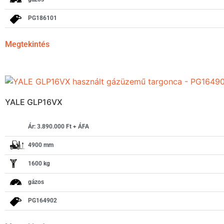
PG186101
Megtekintés
YALE GLP16VX
Ár: 3.890.000 Ft + ÁFA
4900 mm
1600 kg
gázos
PG164902