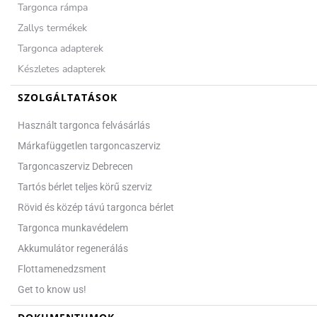
Targonca rámpa
Zallys termékek
Targonca adapterek
Készletes adapterek
SZOLGÁLTATÁSOK
Használt targonca felvásárlás
Márkafüggetlen targoncaszerviz
Targoncaszerviz Debrecen
Tartós bérlet teljes körű szerviz
Rövid és közép távú targonca bérlet
Targonca munkavédelem
Akkumulátor regenerálás
Flottamenedzsment
Get to know us!