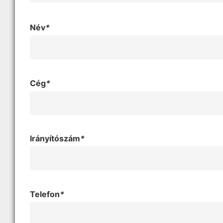
Név
*
Cég
*
Irányítószám
*
Telefon
*