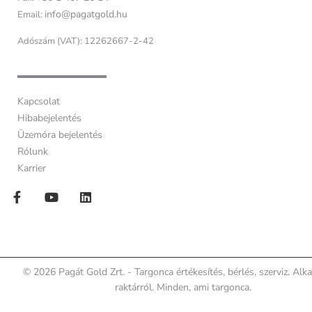
info@pagatgold.hu
Email:
Adószám (VAT): 12262667-2-42
Kapcsolat
Hibabejelentés
Üzemóra bejelentés
Rólunk
Karrier
© 2026 Pagát Gold Zrt. - Targonca értékesítés, bérlés, szerviz. Alk
raktárról. Minden, ami targonca.