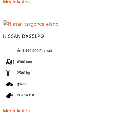
Megtekintés
NISSAN DX25LPG
Ár: 4.490.000 Ft + Áfa
4300 mm
2500 kg
gázos
PG254310
Megtekintés