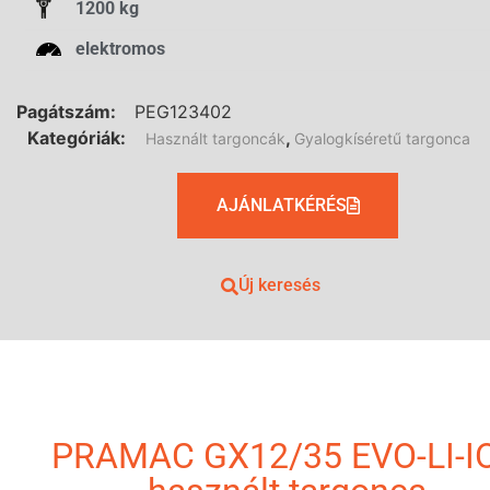
1200 kg
elektromos
Pagátszám:
PEG123402
Kategóriák:
,
Használt targoncák
Gyalogkíséretű targonca
AJÁNLATKÉRÉS
Új keresés
PRAMAC GX12/35 EVO-LI-I