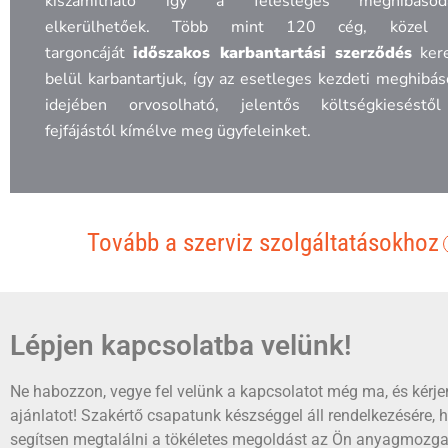
kiszámítható így a felesleges meghibásod
elkerülhetőek. Több mint 120 cég, közel
targoncáját
időszakos karbantartási szerződés
kere
belül karbantartjuk, így az esetleges kezdeti meghibá
idejében orvosolható, jelentős költségkieséstő
fejfájástól kímélve meg ügyfeleinket.
Tovább a szerviz szolgáltatásokhoz
Lépjen kapcsolatba velünk!
Ne habozzon, vegye fel velünk a kapcsolatot még ma, és kérje
ajánlatot! Szakértő csapatunk készséggel áll rendelkezésére, 
segítsen megtalálni a tökéletes megoldást az Ön anyagmozga