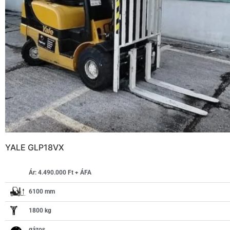
YALE GLP18VX
Ár: 4.490.000 Ft + ÁFA
6100 mm
1800 kg
gázos