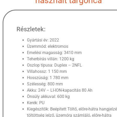
használt targonca
Részletek:
Gyártási év: 2022
Üzemmód: elektromos
Emelési magasság: 3410 mm
Teherbírás villán: 1200 kg
Oszlop típusa: Duplex – 2NFL
Villahossz: 1 150 mm
Hosszúság: 1 780 mm
Szélesség: 800 mm
Akku: 24V – LI-ION-kapacitás 80 Ah
Önsúly akkuval: 600 kg
Kerék: PU
Kiegészítők: Beépített Töltő, előre-hátra hangjelzé
töltöttség jelző, üzemóra számláló, előre-hátra