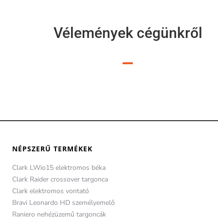
Vélemények cégünkről
NÉPSZERŰ TERMÉKEK
Clark LWio15 elektromos béka
Clark Raider crossover targonca
Clark elektromos vontató
Bravi Leonardo HD személyemelő
Raniero nehézüzemű targoncák