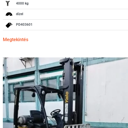
4000 kg
dízel
PD403601
Megtekintés