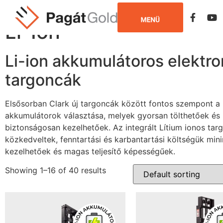
Home
/
Új targoncák
/ Li-Ion
Li-Ion
Li-ion akkumulátoros elektr
targoncák
Elsősorban Clark új targoncák között fontos szempont a 
akkumulátorok választása, melyek gyorsan tölthetőek és
biztonságosan kezelhetőek. Az integrált Lítium ionos tar
közkedveltek, fenntartási és karbantartási költségük minim
kezelhetőek és magas teljesítő képességűek.
Showing 1–16 of 40 results