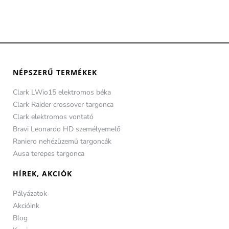
NÉPSZERŰ TERMÉKEK
Clark LWio15 elektromos béka
Clark Raider crossover targonca
Clark elektromos vontató
Bravi Leonardo HD személyemelő
Raniero nehézüzemű targoncák
Ausa terepes targonca
HÍREK, AKCIÓK
Pályázatok
Akcióink
Blog