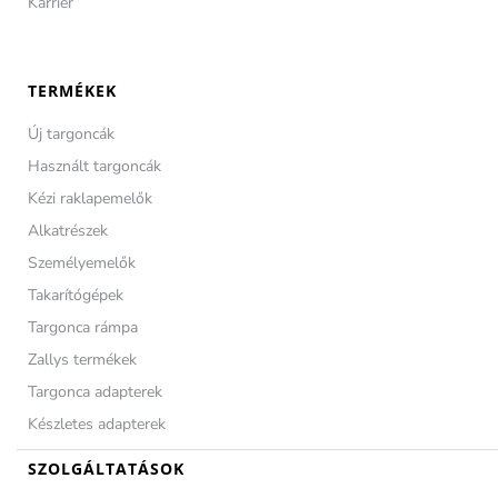
Karrier
TERMÉKEK
Új targoncák
Használt targoncák
Kézi raklapemelők
Alkatrészek
Személyemelők
Takarítógépek
Targonca rámpa
Zallys termékek
Targonca adapterek
Készletes adapterek
SZOLGÁLTATÁSOK