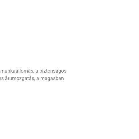
il munkaállomás, a biztonságos
gyors árumozgatás, a magasban