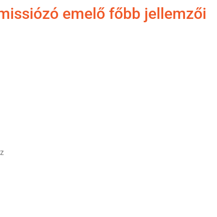
ssiózó emelő főbb jellemzői
ez