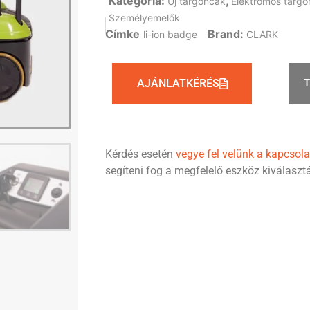
Kategória:
,
Új targoncák
Elektromos targo
Személyemelők
Címke
Brand:
li-ion badge
CLARK
AJÁNLATKÉRÉS
Kérdés esetén
vegye fel velünk a kapcsola
segíteni fog a megfelelő eszköz kiválasz