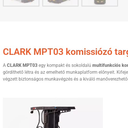
CLARK MPT03 komissiózó targ
A
CLARK MPT03
egy kompakt és sokoldalú
multifunkciós ko
gördíthető létra és az emelhető munkaplatform előnyeit. Kife
végzett biztonságos munkavégzés és a kiváló manőverezhető