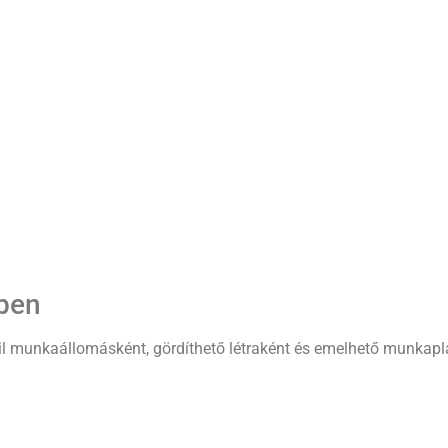
ben
 munkaállomásként, gördíthető létraként és emelhető munkapla