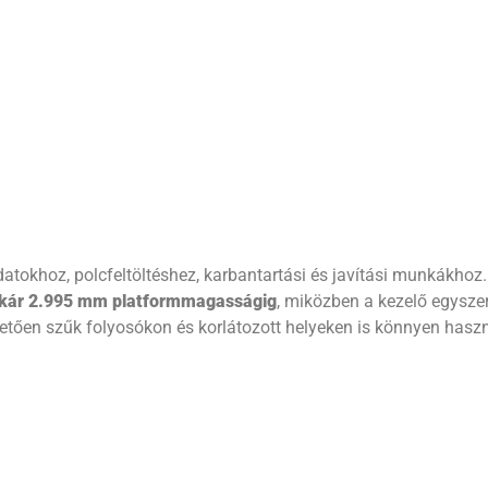
tokhoz, polcfeltöltéshez, karbantartási és javítási munkákho
kár 2.995 mm platformmagasságig
, miközben a kezelő egyszer
tően szűk folyosókon és korlátozott helyeken is könnyen hasz