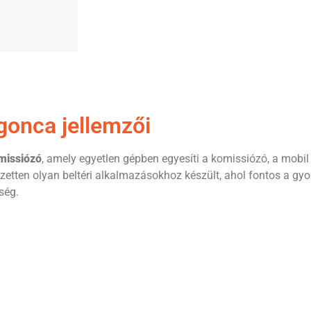
onca jellemzői
missiózó
, amely egyetlen gépben egyesíti a komissiózó, a mob
jezetten olyan beltéri alkalmazásokhoz készült, ahol fontos a 
ség.