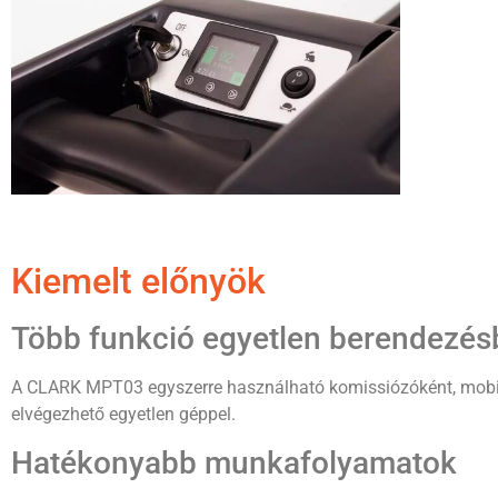
Kiemelt előnyök
Több funkció egyetlen berendezés
A CLARK MPT03 egyszerre használható komissiózóként, mobil
elvégezhető egyetlen géppel.
Hatékonyabb munkafolyamatok