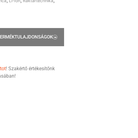
,
,
,
nca
Li-Ion
Raktártechnika
TERMÉKTULAJDONSÁGOK
tot
! Szakértő értékesítőnk
tásában!