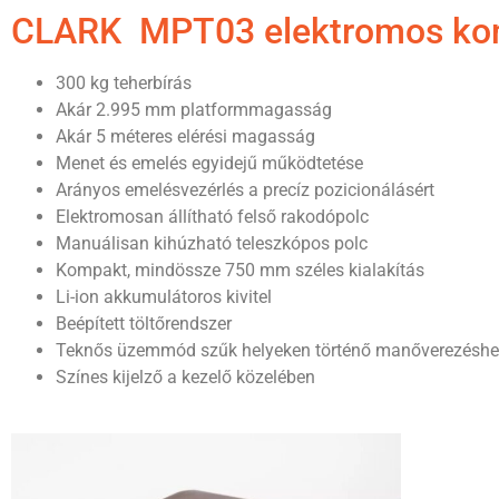
CLARK MPT03 elektromos komi
300 kg teherbírás
Akár 2.995 mm platformmagasság
Akár 5 méteres elérési magasság
Menet és emelés egyidejű működtetése
Arányos emelésvezérlés a precíz pozicionálásért
Elektromosan állítható felső rakodópolc
Manuálisan kihúzható teleszkópos polc
Kompakt, mindössze 750 mm széles kialakítás
Li-ion akkumulátoros kivitel
Beépített töltőrendszer
Teknős üzemmód szűk helyeken történő manőverezésh
Színes kijelző a kezelő közelében