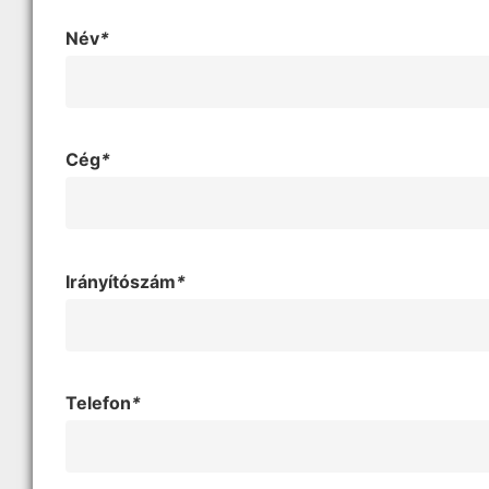
Név
*
Cég
*
Irányítószám
*
Telefon
*