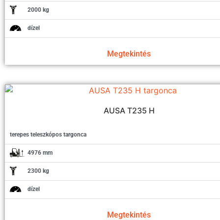
2000 kg
dízel
Megtekintés
AUSA T235 H
terepes teleszkópos targonca
4976 mm
2300 kg
dízel
Megtekintés