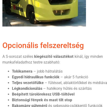
Opcionális felszereltség
A S-sorozat széles
kiegészítő választékot
kínál, így minden
munkafeladathoz testre szabható:
Tolókamera
– jobb hátralátás
Egyedi hidraulikus funkciók
– akár 5 funkció
Teljes vezetőfülke
– fűtéssel, ablaktörlőkkel és médiáva
Légkondicionálás
– hatékony hűtés és szárítás
Beépített tárolórekesz USB-töltővel
Biztonsági fények és mast tilt stop
Rakomány súlymérő
és sebesség-csökkentő funkciók