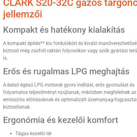
CLARK S20-32C gázos targon
jellemzői
Kompakt és hatékony kialakítás
A kompakt építés** kis fordulókört és kiváló manőverezhetősé
biztosít még zsúfolt raktári folyosókon vagy szűk gyártási ter
is.
Erős és rugalmas LPG meghajtás
A belső égésű LPG motorok gyors indítást, erős gyorsulást és
folyamatos teljesítményt nyújtanak, miközben megfelelnek az
emissziós előírásoknak és optimalizált üzemanyag-fogyasztá
biztosítanak.
Ergonómia és kezelői komfort
Tágas kezelői tér