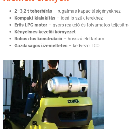
2–3,2 t teherbírás
– rugalmas kapacitásigényekhez
Kompakt kialakítás
– ideális szűk terekhez
Erős LPG motor
– gyors reakció és folyamatos teljesít
Kényelmes kezelői környezet
Robusztus konstrukció
– hosszú élettartam
Gazdaságos üzemeltetés
– kedvező TCO