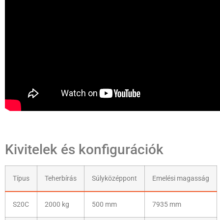
Kivitelek és konfigurációk
Típus
Teherbírás
Súlyközéppont
Emelési magasság
S20C
2000 kg
500 mm
7935 mm