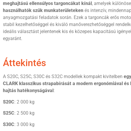
meghajtású ellensúlyos targoncákat kínál
, amelyek különös
használhatók szűk munkaterületeken
és intenzív, mindenna
anyagmozgatási feladatok során. Ezek a targoncák erős motor
stabil kezelhetőséggel és kiváló manőverezhetőséggel rendelk
ideális választást jelentenek kis és közepes kapacitású igény
egyaránt.
Áttekintés
A S20C, S25C, S30C és S32C modellek kompakt kivitelben
egy
CLARK
klasszikus strapabírását a modern ergonómiával és
hajtás hatékonyságával
:
S20C
: 2 000 kg
S25C
: 2 500 kg
S30C
: 3 000 kg