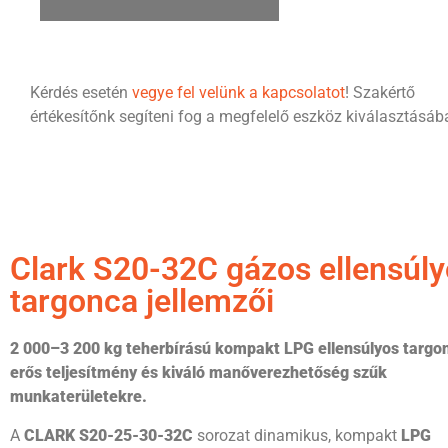
Kérdés esetén
vegye fel velünk a kapcsolatot
! Szakértő
értékesítőnk segíteni fog a megfelelő eszköz kiválasztásáb
Clark S20-32C gázos ellensúl
targonca jellemzői
2 000–3 200 kg teherbírású kompakt LPG ellensúlyos targo
erős teljesítmény és kiváló manőverezhetőség szűk
munkaterületekre.
A
CLARK S20-25-30-32C
sorozat dinamikus, kompakt
LPG