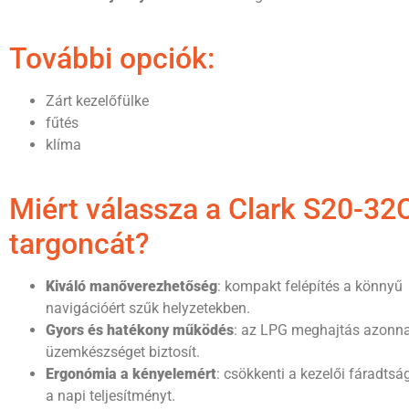
További opciók:
Zárt kezelőfülke
fűtés
klíma
Miért válassza a Clark S20-32
targoncát?
Kiváló manőverezhetőség
: kompakt felépítés a könnyű
navigációért szűk helyzetekben.
Gyors és hatékony működés
: az LPG meghajtás azonna
üzemkészséget biztosít.
Ergonómia a kényelemért
: csökkenti a kezelői fáradtság
a napi teljesítményt.