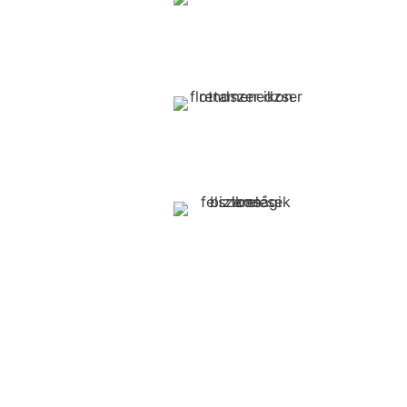
Targonca hidraulikus adapterek
Targonca Flottamendzser rendsze
Targonca biztonsági felszerelések