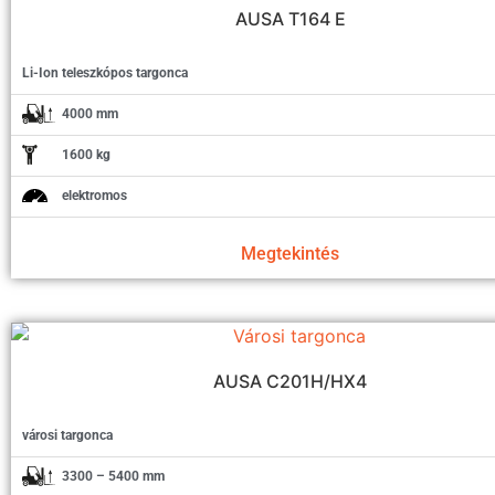
AUSA T164 E
Li-Ion teleszkópos targonca
4000 mm
1600 kg
elektromos
Megtekintés
AUSA C201H/HX4
városi targonca
3300 – 5400 mm