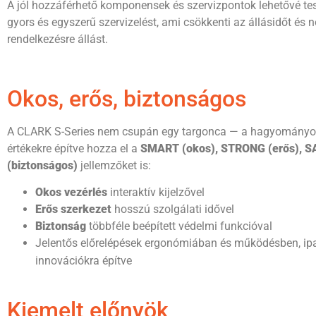
A jól hozzáférhető komponensek és szervizpontok lehetővé tes
gyors és egyszerű szervizelést, ami csökkenti az állásidőt és n
rendelkezésre állást.
Okos, erős, biztonságos
A CLARK S-Series nem csupán egy targonca — a hagyomány
értékekre építve hozza el a
SMART (okos), STRONG (erős), S
(biztonságos)
jellemzőket is:
Okos vezérlés
interaktív kijelzővel
Erős szerkezet
hosszú szolgálati idővel
Biztonság
többféle beépített védelmi funkcióval
Jelentős előrelépések ergonómiában és működésben, ip
innovációkra építve
Kiemelt előnyök